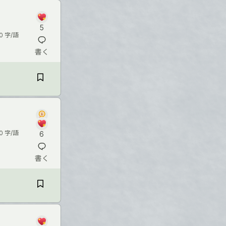
5
0 字/語
書く
0 字/語
6
書く
て