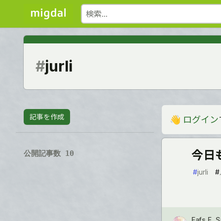
#
jurli
記事を作成
👋
ログイン
今日
公開記事数 10
#
jurli
#
Fafs F. 