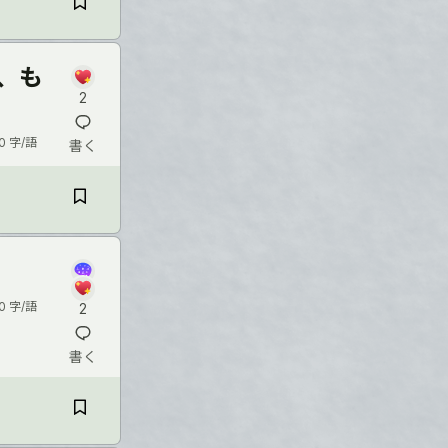
、も
2
0 字/語
書く
0 字/語
2
書く