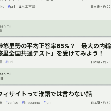
kku
#
jurli
#
人工言語
日本語 •
約 90
Sashimi
日
参悠里勢の平均正答率65%？ 最大の内
悠里全国共通テスト」を受けてみよう！
語
#
jurli
日本語 •
約 70
Sashimi
7日
フィサイトって淮語では言わない話
語
#
vaifise
#
lineparine
#
jurli
日本語 •
約 50