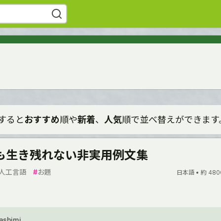
すると
おすすめ
順や
新着
、
人気
順で並べ替えができます
も生き残れない非実用例文集
人工言語
#
お題
日本語 •
約 480
Sashimi