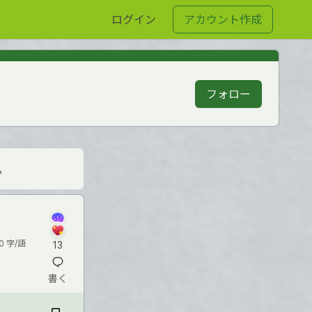
ログイン
アカウント作成
フォロー
。
0 字/語
13
書く