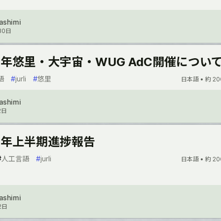
Sashimi
30日
23年悠里・大宇宙・WUG AdC開催につい
語
#
jurli
#
悠里
日本語 •
約 20
Sashimi
2日
23年上半期進捗報告
#
人工言語
#
jurli
日本語 •
約 20
Sashimi
2日