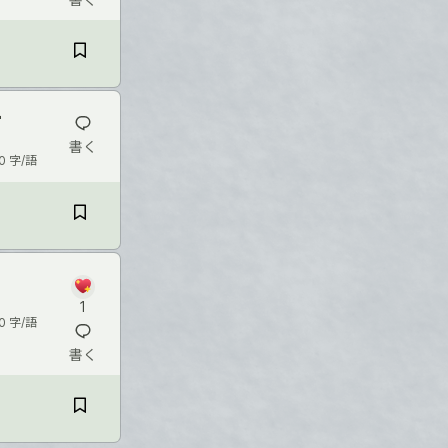
て
書く
0 字/語
1
0 字/語
書く