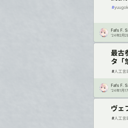
#
yuugo
Fafs F. 
’24年2月2
最古
タ「
#
人工言
Fafs F. 
’24年1月1
ヴェ
#
人工言