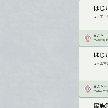
はじ
#
人工言
えんたー
’24年3月1
はじ
#
人工言
えんたー
’24年2月2
民族