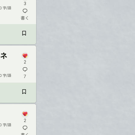
3
0 字/語
書く
輪ネ
2
0 字/語
7
2
0 字/語
書く