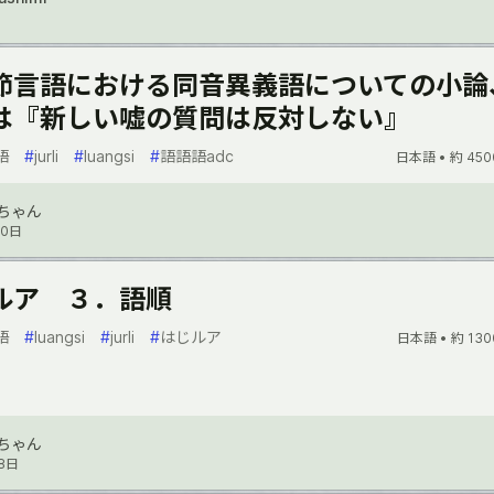
節言語における同音異義語についての小論
は『新しい嘘の質問は反対しない』
語
#
jurli
#
luangsi
#
語語語adc
日本語 •
約 450
ちゃん
10日
ルア ３．語順
語
#
luangsi
#
jurli
#
はじルア
日本語 •
約 130
ちゃん
8日