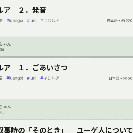
ルア ２．発音
語
#
luangsi
#
jurli
#
はじルア
日本語 •
約 220
ちゃん
2日
ルア １．ごあいさつ
語
#
luangsi
#
jurli
#
はじルア
日本語 •
約 60
ちゃん
8日
叙事詩の「そのとき」 ユーゲ人につい