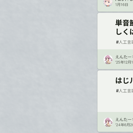
1月16日
単音
しく
#
人工言
えんたー
’25年12月
はじ
#
人工言
えんたー
’24年6月2