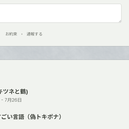
お約束
•
通報する
 (キツネと鶴)
 -
7月26日
すごい言語（偽トキポナ）