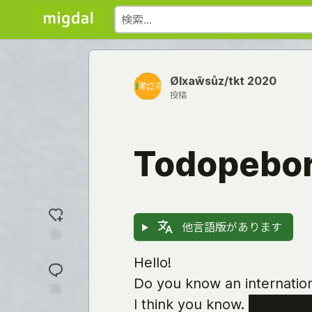
Ølxaŵsůz/tkt 2020
投稿
Todopebori
他言語版があります
反
Hello!
応
を
Do you know an internation
入
れ
I think you know.
Because y
コ
る