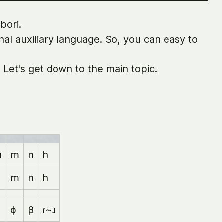
bori.
nal auxiliary language. So, you can easy to
Let's get down to the main topic.
ɯ
m
n
h
m
n
h
ɸ
β
ɾ~ɹ