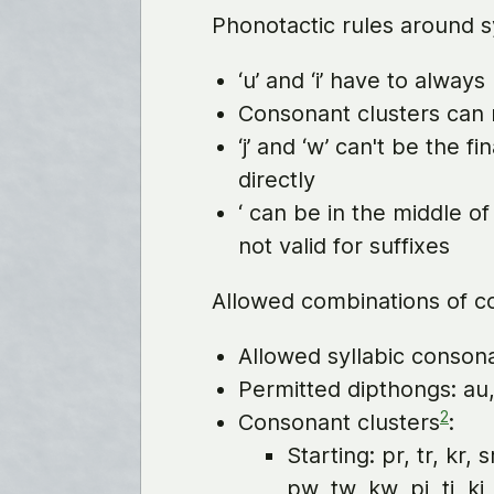
Phonotactic rules around s
‘u’ and ‘i’ have to alway
Consonant clusters can ne
‘j’ and ‘w’ can't be the f
directly
‘ can be in the middle of
not valid for suffixes
Allowed combinations of c
Allowed syllabic consonan
Permitted dipthongs: au, o
2
Consonant clusters
:
Starting: pr, tr, kr, s
pw, tw, kw, pj, tj, kj