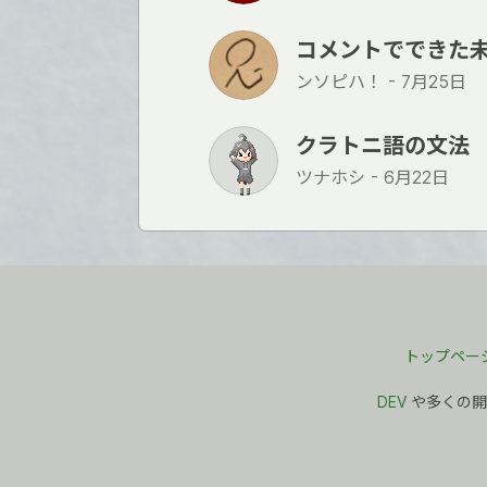
コメントでできた
ンソピハ！ -
7月25日
クラトニ語の文法
ツナホシ -
6月22日
トップペー
DEV
や多くの開