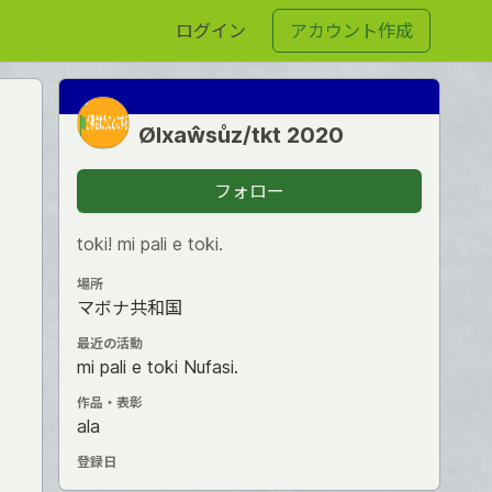
ログイン
アカウント作成
Ølxaŵsůz/tkt 2020
フォロー
toki! mi pali e toki.
場所
マボナ共和国
最近の活動
mi pali e toki Nufasi.
作品・表彰
ala
登録日