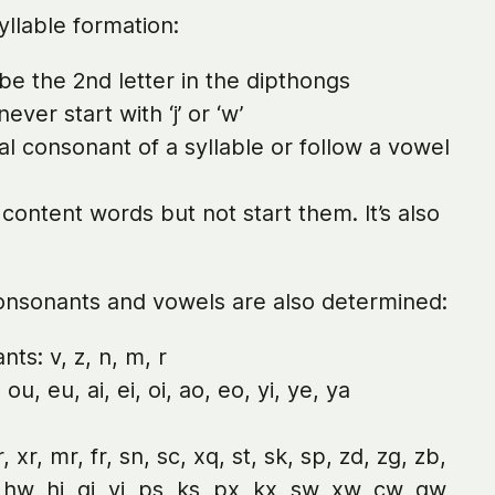
yllable formation:
s be the 2nd letter in the dipthongs
ver start with ‘j’ or ‘w’
inal consonant of a syllable or follow a vowel
 content words but not start them. It’s also
onsonants and vowels are also determined:
ts: v, z, n, m, r
u, eu, ai, ei, oi, ao, eo, yi, ye, ya
r, xr, mr, fr, sn, sc, xq, st, sk, sp, zd, zg, zb,
, hw, hj, qj, vj, ps, ks, px, kx, sw, xw, cw, qw,