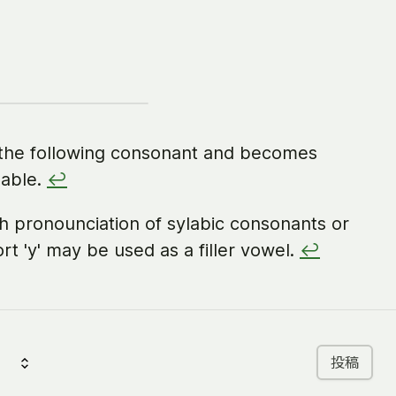
f the following consonant and becomes
lable.
↩
ith pronounciation of sylabic consonants or
rt 'y' may be used as a filler vowel.
↩
投稿