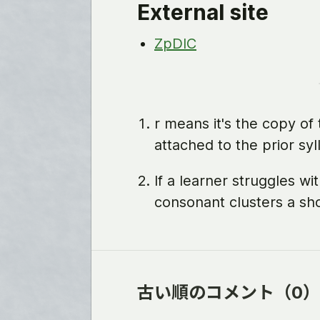
External site
ZpDIC
r means it's the copy o
attached to the prior syl
If a learner struggles w
consonant clusters a sho
古い順のコメント
（0）