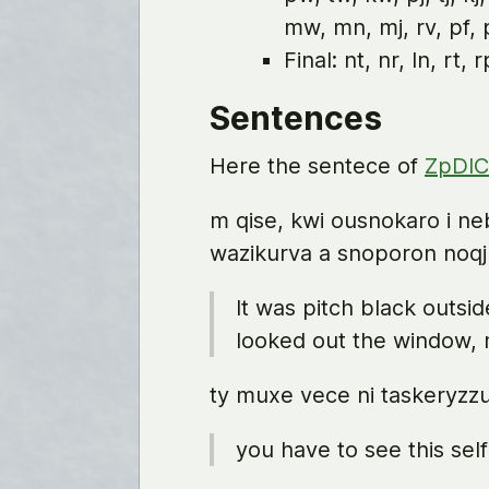
mw, mn, mj, rv, pf, p
Final: nt, nr, ln, rt, 
Sentences
Here the sentece of
ZpDIC
m qise, kwi ousnokaro i n
wazikurva a snoporon noqj
It was pitch black outsi
looked out the window, m
ty muxe vece ni taskeryzzu
you have to see this sel