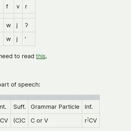
f
v
r
w
j
ʔ
w
j
'
 need to read
this
.
art of speech:
nt.
Suff.
Grammar Particle
Inf.
1
)CV
(C)C
C or V
r
CV