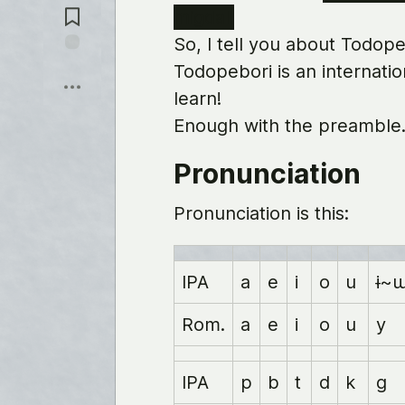
メ
migdal!
ン
ト
So, I tell you about Todope
に
保
Todopebori is an internatio
飛
存
ぶ
learn!
Enough with the preamble. 
Pronunciation
Pronunciation is this:
IPA
a
e
i
o
u
ɨ~
Rom.
a
e
i
o
u
y
IPA
p
b
t
d
k
g