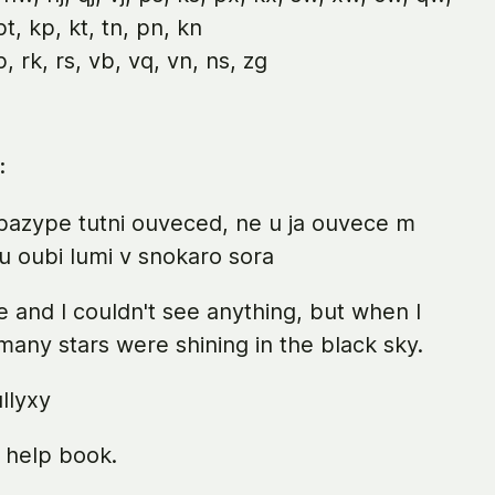
t, kp, kt, tn, pn, kn
rp, rk, rs, vb, vq, vn, ns, zg
:
ebazype tutni ouveced, ne u ja ouvece m
u oubi lumi v snokaro sora
de and I couldn't see anything, but when I
any stars were shining in the black sky.
llyxy
f help book.