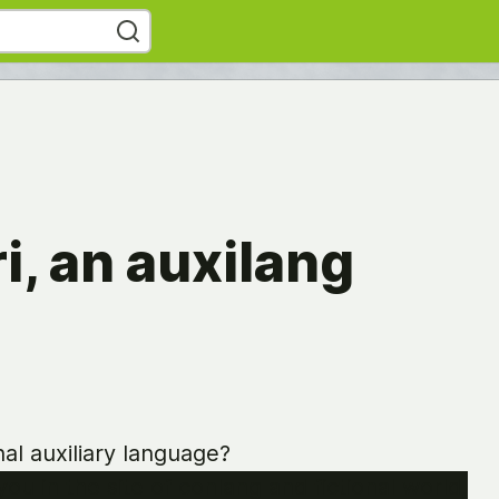
, an auxilang
al auxiliary language?
ou in the site of conlang and fictional world,