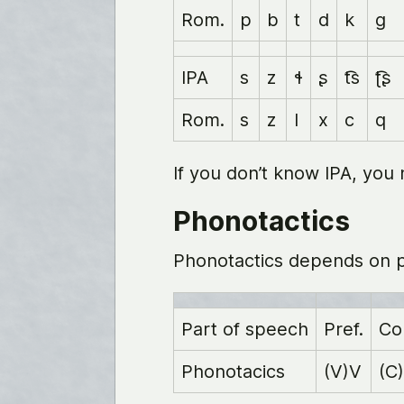
Rom.
p
b
t
d
k
g
IPA
s
z
ɬ
ʂ
t͡s
ʈ͡ʂ
Rom.
s
z
l
x
c
q
If you don’t know IPA, you
Phonotactics
Phonotactics depends on p
Part of speech
Pref.
Co
Phonotacics
(V)V
(C