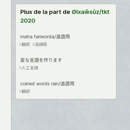
Plus de la part de
Ølxaŵsůz/tkt
2020
matra fariworda/造語雨
#
翻訳
#
造語雨
変な言語を作ります
#
人工言語
coined words rain/造語雨
#
翻訳