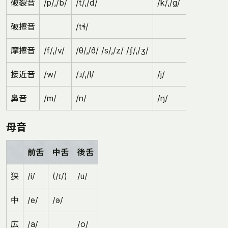
破裂音
/p/,/b/
/t/,/d/
/k/,/g/
破擦音
/tɬ/
摩擦音
/f/,/v/
/θ/,/ð/ /s/,/z/ /ʃ/,/ʒ/
接近音
/w/
/ɹ/,/l/
/j/
鼻音
/m/
/n/
/ŋ/
母音
前舌
中舌
後舌
狭
/i/
(/ɪ/)
/u/
中
/e/
/ə/
広
/a/
/o/