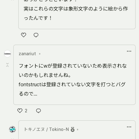
実はこれらの文字は象形文字のように絵から作
ったんです！
い
い
zanariut
•
ね
フォントにwが登録されていないため表示されな
いのかもしれませんね。
fontstructは登録されていない文字を打つとバグ
るので…
2
い
い
トキノエヌ / Tokino-N
•
ね