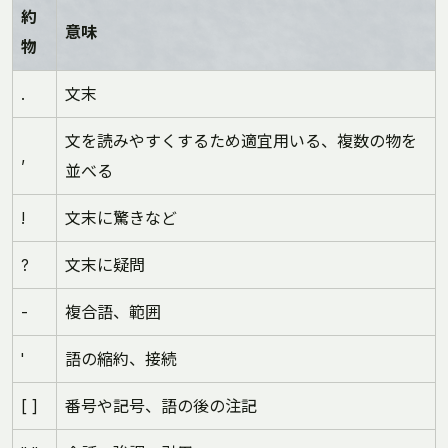
約
意味
物
.
文末
文を読みやすくするため適宜用いる、複数の物を
,
並べる
!
文末に驚きなど
?
文末に疑問
-
複合語、範囲
'
語の縮約、接続
[ ]
番号や記号、語の後の注記