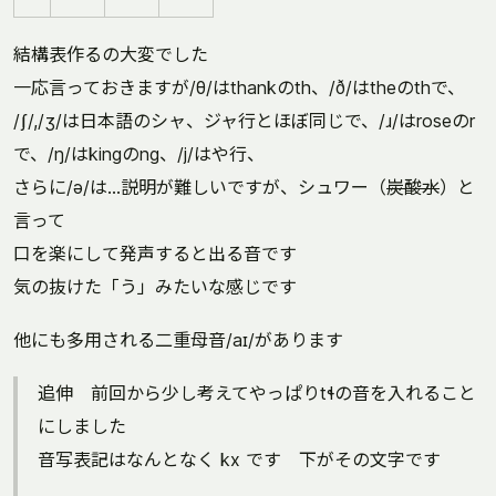
結構表作るの大変でした
一応言っておきますが/θ/はthankのth、/ð/はtheのthで、
/ʃ/,/ʒ/は日本語のシャ、ジャ行とほぼ同じで、/ɹ/はroseのr
で、/ŋ/はkingのng、/j/はや行、
さらに/ə/は…説明が難しいですが、シュワー（
炭酸水
）と
言って
口を楽にして発声すると出る音です
気の抜けた「う」みたいな感じです
他にも多用される二重母音/aɪ/があります
追伸 前回から少し考えてやっぱりtɬの音を入れること
にしました
音写表記はなんとなく kx です 下がその文字です