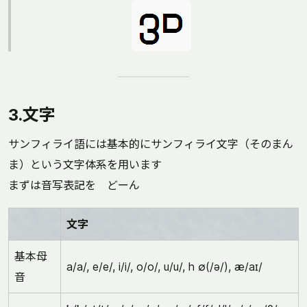
3.文字
サンフィライ語には基本的にサンフィライ文字（そのまん
ま）という文字体系を用います
まずは音写表記を どーん
文字
基本母
a/a/, e/e/, i/i/, o/o/, u/u/, h ∅(/ə/), æ/aɪ/
音