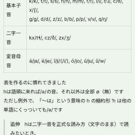
k/k/, t/t/, s/s/, n/n/, m/m/, f/f/, l/l/, r/ɹ/, c/θ/,
基本子
x/ʃ/,
音
g/g/, d/d/, z/z/, b/b/, p/p/, v/v/, q/ŋ/
二字一
kx/tɬ/, cz/ð/, zx/ʒ/
音
変音母
á/ja/, é/je/, í/ji/(/i/), ó/jo/, ú/ju/, û/w/
音
表を作るのに慣れてきました
hは語頭に来れば/ə/の音、それ以外は全部 ∅（無）です
ただし例外で、「～は」という意味の h の縮約形 'h は他の
単語にくっついても/ə/です
追伸 hは二字一音を正式な読み方（文字のまま）で読
みたいとき、