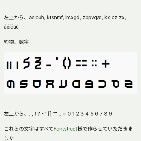
左上から、aeiouh, ktsnmf, lrcxgd, zbpvqæ, kx cz zx,
áéíóúû
約物、数字
左上から、. , ! ? - ' [] "" :: = 0 1 2 3 4 5 6 7 8 9
これらの文字はすべて
Fontstruct
様で作らせていただきま
した