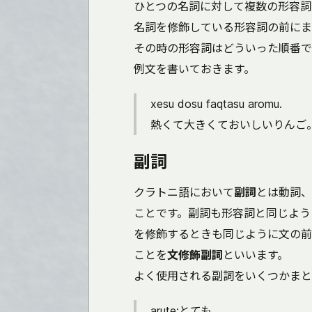
ひとつの名詞に対して複数の形容詞
名詞を修飾している形容詞の前にま
その時の形容詞はどういった順番で
例文を書いておきます。
xesu dosu faqtasu aromu.
熱くて大きくておいしいりんご
副詞
クラトニ語において
副詞
とは動詞、
ことです。副詞も形容詞と同じよう
を修飾するときも同じように文の前
ことを
文修飾副詞
といいます。
よく使用される副詞をいくつかまと
arute:とても