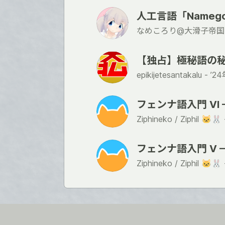
人工言語「Name
なめころり@大滑子帝国
【独占】極秘語の秘密
epikijetesantakalu -
’2
フェンナ語入門 VI
Ziphineko / Ziphil 🐱🐰
フェンナ語入門 V —
Ziphineko / Ziphil 🐱🐰