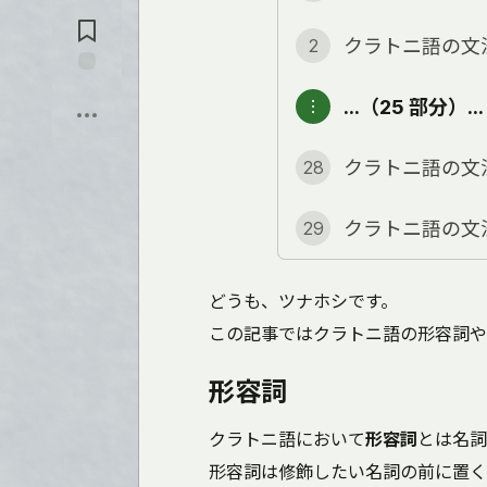
コ
る
メ
ン
クラトニ語の文
2
ト
に
保
飛
…（25 部分）…
︙
存
ぶ
クラトニ語の文
28
クラトニ語の文
29
どうも、ツナホシです。
この記事ではクラトニ語の形容詞や
形容詞
クラトニ語において
形容詞
とは名詞
形容詞は修飾したい名詞の前に置く