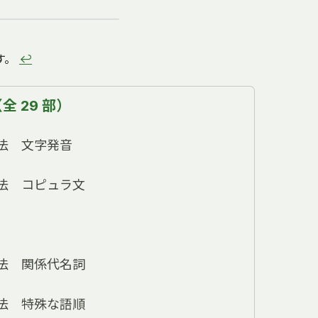
す。
↩
 29 部）
法 文字発音
法 コピュラ文
法 関係代名詞
法 特殊な語順