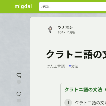
ツナホシ
投稿 •
に更新
クラトニ語の
#
人工言語
#
文法
反
クラトニ語の文法（全
応
を
入
クラトニ語の文
1
れ