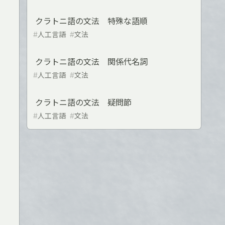
クラトニ語の文法 特殊な語順
#
人工言語
#
文法
クラトニ語の文法 関係代名詞
#
人工言語
#
文法
クラトニ語の文法 疑問節
#
人工言語
#
文法