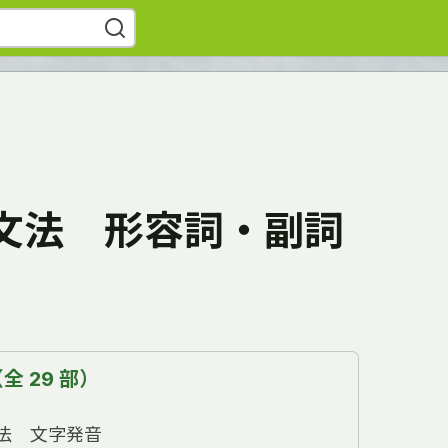
文法 形容詞・副詞
 29 部）
法 文字発音