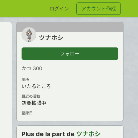
ログイン
アカウント作成
ツナホシ
フォロー
かつ З00
場所
いたるところ
最近の活動
語彙拡張中
登録日
Plus de la part de
ツナホシ