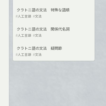
クラトニ語の文法 特殊な語順
#
人工言語
#
文法
クラトニ語の文法 関係代名詞
#
人工言語
#
文法
クラトニ語の文法 疑問節
#
人工言語
#
文法