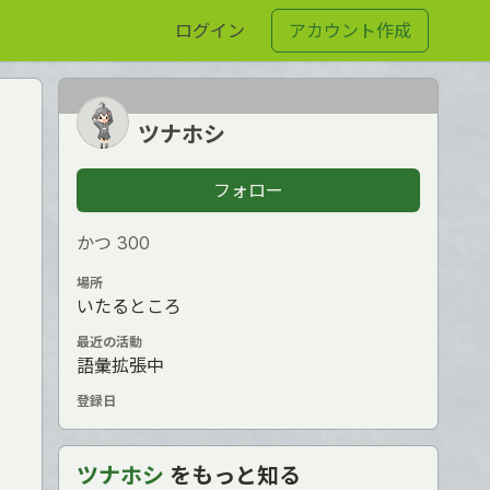
ログイン
アカウント作成
ツナホシ
フォロー
かつ З00
場所
いたるところ
最近の活動
語彙拡張中
登録日
ツナホシ
をもっと知る