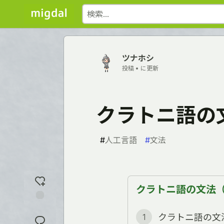
ツナホシ
投稿 •
に更新
クラトニ語の
#
人工言語
#
文法
クラトニ語の文法（全
反
クラトニ語の文
1
応