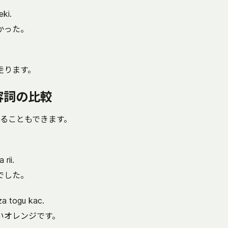
eki.
かった。
走ります。
容詞の比較
ることもできます。
 rii.
でした。
za togu kac.
いオレンジです。