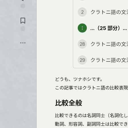
を
入
れ
クラトニ語の文
2
コ
る
メ
ン
…（25 部分）…
︙
ト
に
保
飛
存
ぶ
クラトニ語の文
28
クラトニ語の文
29
どうも、ツナホシです。
この記事ではクラトニ語の比較表現
比較全般
比較できるのは名詞同士（名詞化し
動詞、形容詞、副詞同士は比較でき