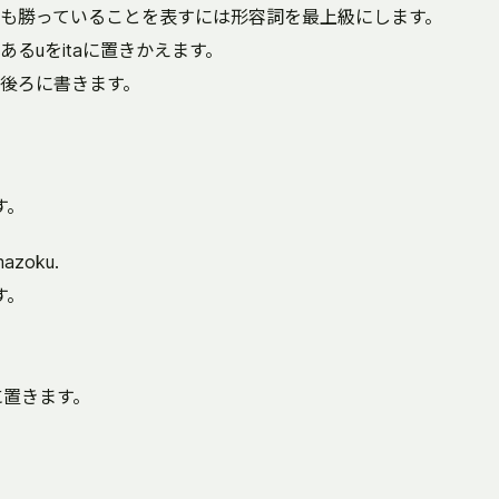
も勝っていることを表すには形容詞を最上級にします。
るuをitaに置きかえます。
の後ろに書きます。
す。
mazoku.
す。
に置きます。