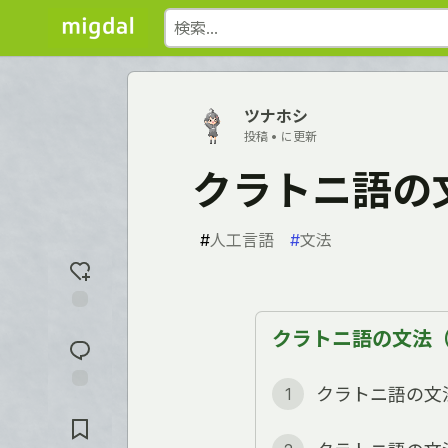
ツナホシ
投稿 •
に更新
クラトニ語の
#
人工言語
#
文法
反
クラトニ語の文法（全
応
を
入
クラトニ語の文
1
れ
コ
る
メ
ン