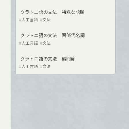
クラトニ語の文法 特殊な語順
#
人工言語
#
文法
クラトニ語の文法 関係代名詞
#
人工言語
#
文法
クラトニ語の文法 疑問節
#
人工言語
#
文法