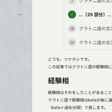
クラトニ語の文
2
ト
に
保
飛
存
…（25 部分）…
︙
ぶ
クラトニ語の文
28
クラトニ語の文
29
どうも、ツナホシです。
この記事ではクラトニ語の経験相に
経験相
経験相はそれをしたことがあること
クラトニ語で経験相はkefaの後
（kefa＋過去分詞）で表します。