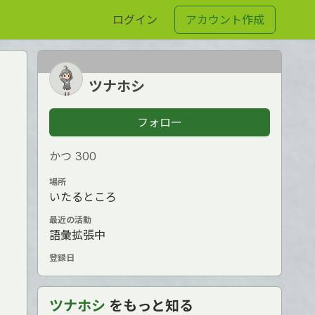
ログイン
アカウント作成
ツナホシ
フォロー
かつ З00
場所
いたるところ
最近の活動
語彙拡張中
登録日
ツナホシ
をもっと知る