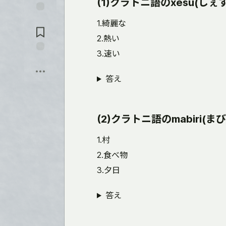
(1)クラトニ語のxesu(し
入
れ
コ
1.綺麗な
る
メ
ン
2.熱い
ト
3.速い
に
保
飛
存
ぶ
答え
(2)クラトニ語のmabiri
1.村
2.食べ物
3.夕日
答え