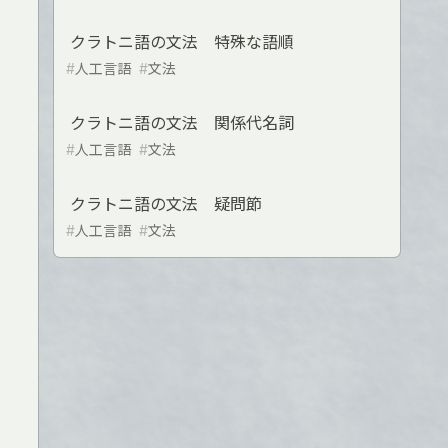
クラトニ語の文法 特殊な語順
#
人工言語
#
文法
クラトニ語の文法 関係代名詞
#
人工言語
#
文法
クラトニ語の文法 疑問節
#
人工言語
#
文法