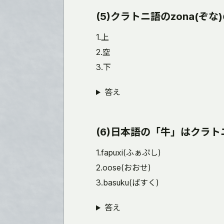
(5)クラトニ語のzona(ぞ
1.上
2.空
3.下
答え
(6)日本語の「牛」はクラ
1.fapuxi(ふぁぷし)
2.oose(おおせ)
3.basuku(ばすく)
答え