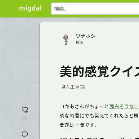
ツナホシ
投稿
美的感覚クイ
#
人工言語
コキあさんがちょっと
面白そうなこ
暇な時間にでも答えてくれたらと思
問題は十問です。
反
応
を