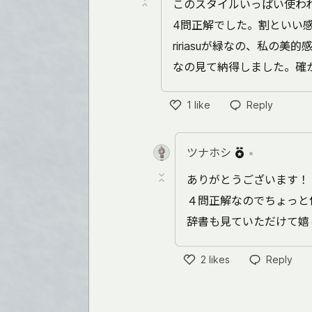
このスタイルいっぱい使わ
4問正解でした。割といい
ririasuが緑なの、私の
なの見て納得しました。確
1
like
Reply
Like
ツナホシ
•
ありがとうございます！
４問正解なのでちょっと
辞書も見ていただけて嬉
2
likes
Reply
Like