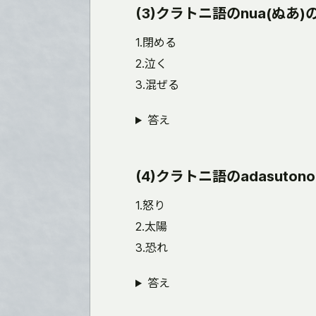
(3)クラトニ語のnua(ぬあ
1.閉める
2.泣く
3.混ぜる
答え
(4)クラトニ語のadasut
1.怒り
2.太陽
3.恐れ
答え