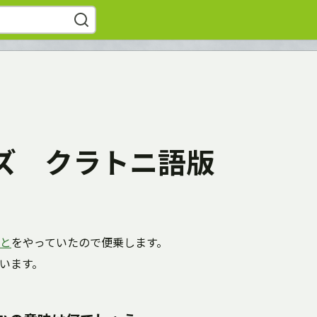
ズ クラトニ語版
と
をやっていたので便乗します。
います。