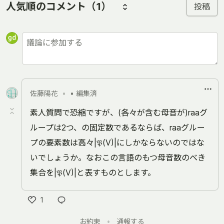
人気順のコメント
（1）
投稿
佐藤陽花
•
• 編集済
素人質問で恐縮ですが、(各々が含む母音が)raaグ
ループは2つ、の固定数であるならば、raaグルー
プの要素数は高々|𝔓(V)|にしかならないのではな
いでしょうか。なおこの言語のもつ母音数のべき
集合を|𝔓(V)|と表すものとします。
1
い
お約束
•
通報する
い