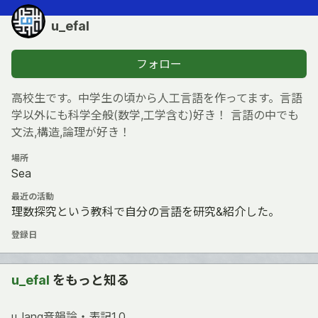
u_efal
フォロー
高校生です。中学生の頃から人工言語を作ってます。言語
学以外にも科学全般(数学,工学含む)好き！ 言語の中でも
文法,構造,論理が好き！
場所
Sea
最近の活動
理数探究という教科で自分の言語を研究&紹介した。
登録日
u_efal
をもっと知る
u_lang音韻論・表記1.0