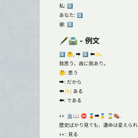
私: 1️⃣
あなた: 2️⃣
彼: 3️⃣
🖋️🛣️ - 例文
1️⃣ 🤔, ➡️ 1️⃣ ⬅️✨.
我思う、故に我あり。
🤔: 思う
➡️: だから
⬅️✨: ある
⬅️: である
👀 🏛️📖 ⛔ 🥉➡️🥇 ⌛⚰️.
歴史ばかり見ても、運命は変えられ
👀: 見る