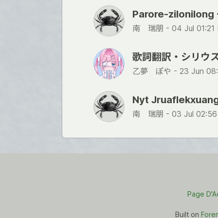
Parore-zilonilong 
南 瑞朋 -
04 Jul 01:2
歌詞翻訳・シリウス
乙夢 ぽや -
23 Jun 08
Nyt Jruaflekxua
南 瑞朋 -
03 Jul 02:5
Page D'A
Built on
Fore