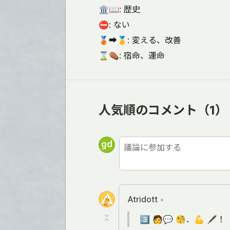
🏛️📖: 歴史
⛔: ない
🥉➡️🥇: 変える、改善
⌛⚰️: 宿命、運命
人気順のコメント
（1）
Atridott
•
3️⃣ 🧑💬 🧐．💪 🖋️！