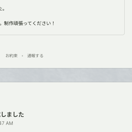
た。
。制作頑張ってください！
お約束
•
通報する
成しました
:47 AM