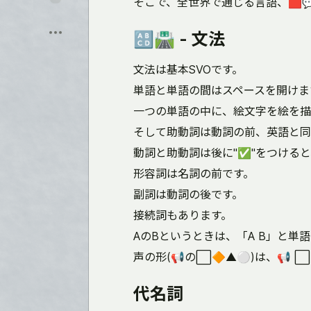
そこで、全世界で通じる言語、🟥
に
保
飛
存
ぶ
🔠🛣️ - 文法
文法は基本SVOです。
単語と単語の間はスペースを開けま
一つの単語の中に、絵文字を絵を描
そして助動詞は動詞の前、英語と同
動詞と助動詞は後に"✅"をつける
形容詞は名詞の前です。
副詞は動詞の後です。
接続詞もあります。
AのBというときは、「A B」と単
声の形(📢の⬜🔶▲⚪)は、📢 ⬜
代名詞