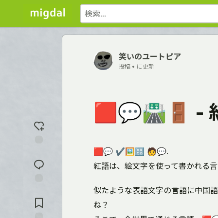
笑いのユートピア
投稿 •
に更新
🟥💬🛣️🚪 
🟥💬 ✔️🖼️🔠 🧑💬.
反
応
紅語は、絵文字を使って書かれる言
を
入
れ
似たような表語文字の言語に中国語
コ
る
メ
ね？
ン
ト