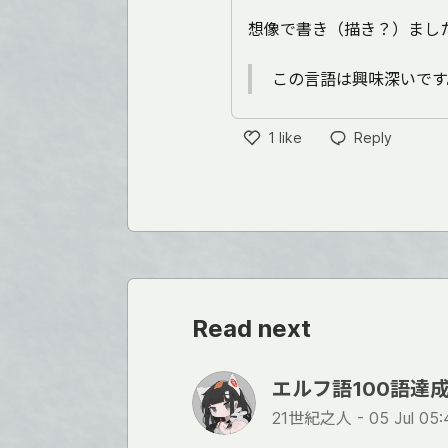
想像で書き（描き？）まし
この言語は興味深いです
1
like
Reply
Like
Read next
エルフ語100語達
21世紀之人 -
05 Jul 05