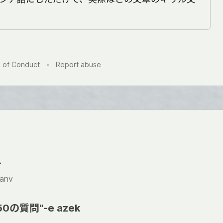
 of Conduct
•
Report abuse
介
janv
の質問"-e azek