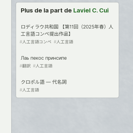
Plus de la part de
Laviel C. Cui
ロディラウ共和国 【第11回（2025年春）人
工言語コンペ提出作品】
#
人工言語コンペ
#
人工言語
Лаь пекос принсипе
#
翻訳
#
人工言語
クロポル語 ― 代名詞
#
人工言語