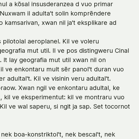
ul a kōsal insusderanzea d vuo primar
 Nuxwam il adulta't solin komprēndere
 no kamsarivan, xwan nil ja't eksplikare ad
 pilotolal aeroplanel. Kil ve voleru
geografia mut util. Il ve pos distingweru Cinal
 It lay geografia mut util xwan nil on
Kil ve enkontaru mult sēr panol't duran vuo
er adultal't. Kil ve visinin veru adultal't.
oraow. Xwan ngil ve enkontaru adultal, ke
, kil ve eksperimentut: kil ve montraru vuo
Kil ve wal saperu, si ngit ja sap. Set tocornot
 nek boa-konstriktol't, nek bescal't, nek