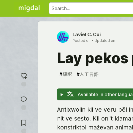
Laviel C. Cui
Posted on
• Updated on
Lay pekos 
#
翻訳
#
人工言語
Add
Available in other langu
reaction
Antixwolin kil ve veru bēl 
Jump to
nit ve sesto. Kil oni't klam
Comments
konstriktol maževan animali