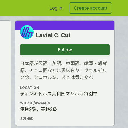
Log in
Create account
Laviel C. Cui
Follow
日本語が母語｜英語、中国語、韓国・朝鮮
語、チェコ語などに興味有り｜ヴェルダル
タ語、クロポル語、あとは気まぐれ
LOCATION
ティンギトルス共和国マシルカ特別市
WORKS/AWARDS
漢検2級，英検2級
JOINED