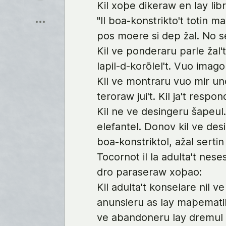
Kil xoþe dikeraw en lay libr
Save
"Il boa-konstrikto't totin m
pos moere si dep žal. No se
Kil ve ponderaru parle žal'
lapil-d-korōlel't. Vuo ima
Kil ve montraru vuo mir unol
teroraw jui't. Kil ja't respo
Kil ne ve desingeru šapeul
elefantel. Donov kil ve des
boa-konstriktol, ažal serti
Tocornot il la adulta't nes
dro paraseraw xoþao:
Kil adulta't konselare nil v
anunsieru as lay maþematikal
ve abandoneru lay dremul p