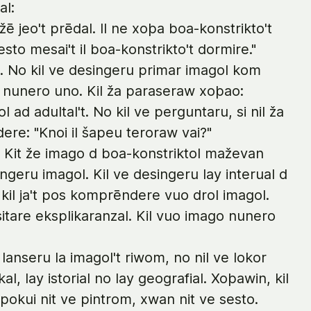
al:
ažē jeo't prēdal. Il ne xoþa boa-konstrikto't
sto mesai't il boa-konstrikto't dormire."
t. No kil ve desingeru primar imagol kom
go nunero uno. Kil ža paraseraw xoþao:
 ad adultal't. No kil ve perguntaru, si nil ža
ndere: "Knoi il šapeu teroraw vai?"
. Kit že imago d boa-konstriktol maževan
ingeru imagol. Kil ve desingeru lay interual d
n kil ja't pos komprēndere vuo drol imagol.
esitare eksplikaranzal. Kil vuo imago nunero
e lanseru la imagol't riwom, no nil ve lokor
, lay istorial no lay geografial. Xoþawin, kil
okui nit ve pintrom, xwan nit ve sesto.