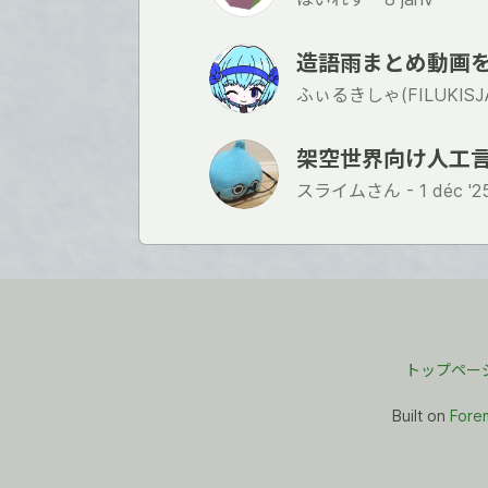
造語雨まとめ動画
ふぃるきしゃ(FILUKISJA
架空世界向け人工
スライムさん -
1 déc '2
トップペー
Built on
Fore