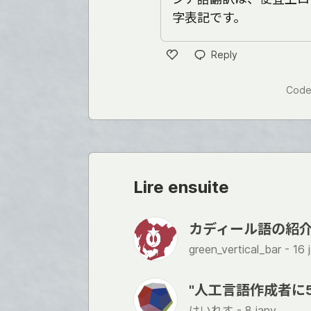
字表記です。
Reply
Like
Code
Lire ensuite
カディール語の紹
green_vertical_bar -
16 
"人工言語作成者に50
はいれす -
8 janv