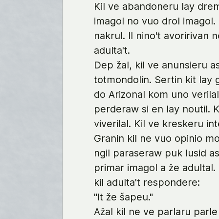
Kil ve abandoneru lay drem
imagol no vuo drol imagol.
nakrul. Il nino't avoririvan
adulta't.
Dep žal, kil ve anunsieru as
totmondolin. Sertin kit lay 
do Arizonal kom uno verilal.
perderaw si en lay noutil. 
viverilal. Kil ve kreskeru int
Granin kil ne vuo opinio m
ngil paraseraw puk lusid as
primar imagol a že adultal. 
kil adulta't respondere:
"It že šapeu."
Ažal kil ne ve parlaru parle