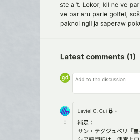
stelal't. Lokor, kil ne ve par
ve parlaru parle golfel, soš
paknoi ngil ja saperaw pokui
Latest comments
(1)
Laviel C. Cui
•
補足：
サン・テグジュペリ『星
シア語翻訳は、便宜上ロ