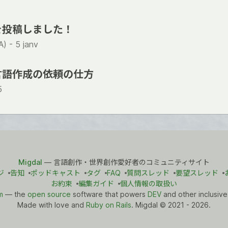
を投稿しました！
) -
5 janv
言語作成の依頼の仕方
5
Migdal
— 言語創作・世界創作愛好者のコミュニティサイト
ジ
告知
ポッドキャスト
タグ
FAQ
質問スレッド
要望スレッド
お約束
編集ガイド
個人情報の取扱い
m
— the
open source
software that powers
DEV
and other inclusive
Made with love and
Ruby on Rails
. Migdal
©
2021 - 2026.