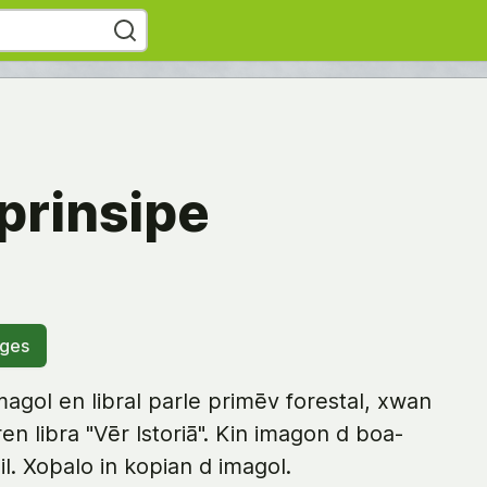
prinsipe
ages
imagol en libral parle primēv forestal, xwan
aren libra "Vēr Istoriā". Kin imagon d boa-
l. Xoþalo in kopian d imagol.