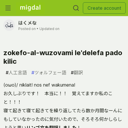
Create account
はくメな
Posted on
• Updated on
zokefo-al-wuzovami le'delefa pado
kilic
#
人工言語
#
ツォルフェー語
#
翻訳
(oωo)/ niklait! nos nef wakumena!
お久しぶりです！ 本当に！！ 覚えてますか私のこ
と！！！
寝て起きて寝て起きてを繰り返してたら数か月間なーんに
もしていなかったのに気付いたので、そろそろ何かしらし
ようと思い
リンゴ文を翻訳しました
！