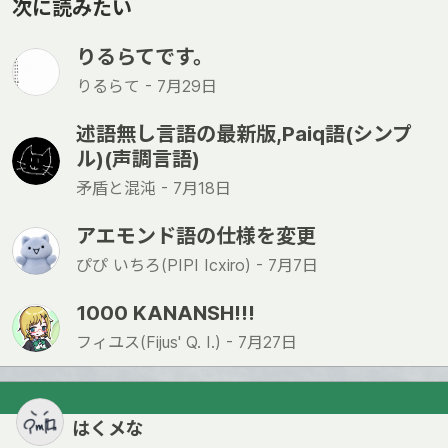
次に読みたい
りるらてです。
りるらて -
7月29日
述語無し言語の最新版,Paiq語(シンプ
ル)(声調言語)
矛盾と混沌 -
7月18日
アエモンド語の仕様を変更
ぴぴ いちろ(PIPI Icxiro) -
7月7日
1000 KANANSH!!!
フィユス(Fijus' Q. I.) -
7月27日
はくメな