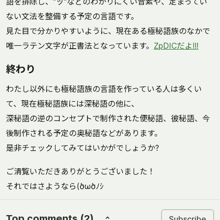
語を排除し、"ッ"などのわかりにくい音素や、定まってい
ない文法を整備する予定の言語です。
見た目で分かりやすいように、現在ある極秘語族のなかで
唯一ラテン文字が正書法となっています。
ZpDICだよ!!!
終わり
わたし以外にも極秘語族の言語を作っている人は多くい
て、現在極秘語族には深秘語の他に、
深秘語の逆のコンセプトで制作された便秘語、彼秘語、今
後制作される予定の奥秘語などがあります。
是非チェックしてみてはいかがでしょうか?
ご清覧いただきありがとうございました！
それではさようなら(ծωծﾉｼ
Top comments
(2)
Subscribe