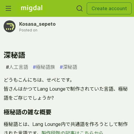
Create account
Kosasa_sepeto
Posted on
深秘語
#
人工言語
#
極秘語族
#
深秘語
どうもこんにちは、せぺとです。
皆さんはかつてLang Loungeで制作されていた言語、極秘
語をご存じでしょうか?
極秘語の雑な概要
極秘語とは、Lang Lounge内で共通語を作ろうとして制作
された言語です。
製作段階の記事はこちらから