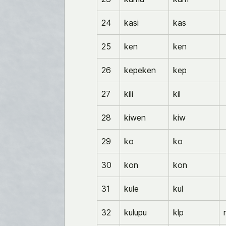
24
kasi
kas
25
ken
ken
26
kepeken
kep
27
kili
kil
28
kiwen
kiw
29
ko
ko
30
kon
kon
31
kule
kul
32
kulupu
klp