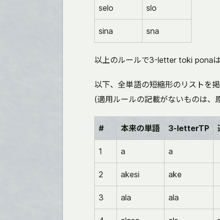
selo
slo
sina
sna
以上のルールで3-letter toki po
以下、全単語の短縮形のリストを掲
(適用ルールの記載がないものは、
#
本来の単語
3-letterTP
1
a
a
2
akesi
ake
3
ala
ala