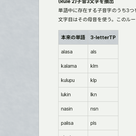
(Rule 2)子音3文字を抽出
単語中に存在する子音字のうち3つ
文字目はその母音を使う。このルー
本来の単語
3-letterTP
alasa
als
kalama
klm
kulupu
klp
lukin
lkn
nasin
nsn
palisa
pls