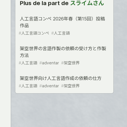
Plus de la part de
スライムさん
人工言語コンペ 2026年春（第15回）投稿
作品
#
人工言語コンペ
#
人工言語
架空世界の言語作製の依頼の受け方と作製
方法
#
人工言語
#
adventar
#
架空世界
架空世界向け人工言語作成の依頼の仕方
#
人工言語
#
adventar
#
架空世界