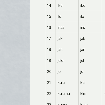
14
ike
ike
15
ilo
ilo
16
insa
ins
17
jaki
jak
18
jan
jan
19
jelo
jel
20
jo
jo
21
kala
kal
22
kalama
klm
23
kama
kam