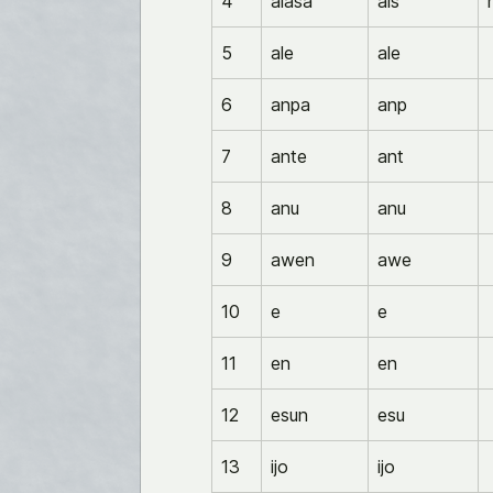
4
alasa
als
5
ale
ale
6
anpa
anp
7
ante
ant
8
anu
anu
9
awen
awe
10
e
e
11
en
en
12
esun
esu
13
ijo
ijo