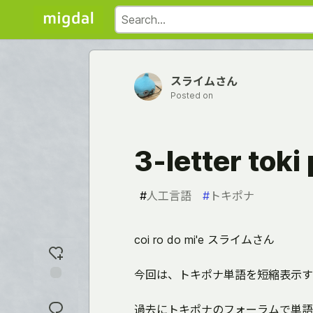
スライムさん
Posted on
3-letter to
#
人工言語
#
トキポナ
coi ro do mi'e スライムさん
今回は、トキポナ単語を短縮表示する 3-
Add
reaction
過去にトキポナのフォーラムで単語を2文