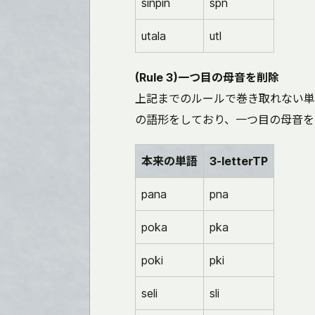
sinpin
spn
utala
utl
(Rule 3)一つ目の母音を削除
上記までのルールで巻き取れない単
の語形をしており、一つ目の母音を
本来の単語
3-letterTP
pana
pna
poka
pka
poki
pki
seli
sli