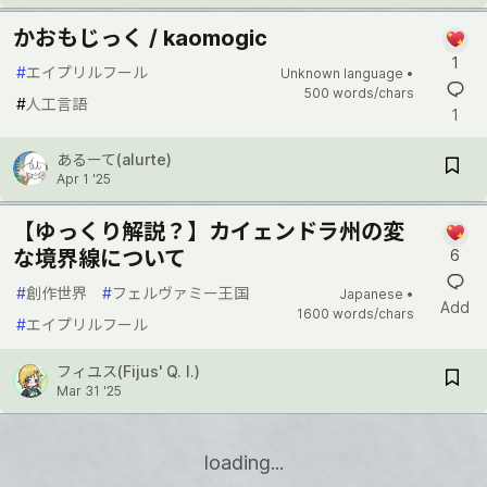
かおもじっく / kaomogic
1
#
エイプリルフール
Unknown language •
500 words/chars
#
人工言語
1
あるーて(alurte)
Apr 1 '25
【ゆっくり解説？】カイェンドラ州の変
な境界線について
6
#
創作世界
#
フェルヴァミー王国
Japanese •
Add
1600 words/chars
#
エイプリルフール
フィユス(Fijus' Q. I.)
Mar 31 '25
loading...