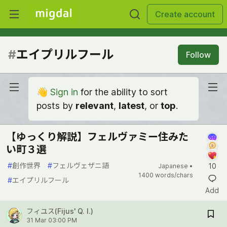
Create account
#
エイプリルフール
Follow
👋
Sign in
for the ability to sort
posts by
relevant
,
latest
, or
top
.
【ゆっくり解説】フェルヴァミー住みた
い町３選
#
創作世界
#
フェルヴェザニ語
10
Japanese •
1400 words/chars
#
エイプリルフール
Add
フィユス(Fijus' Q. I.)
31 Mar 03:00 PM