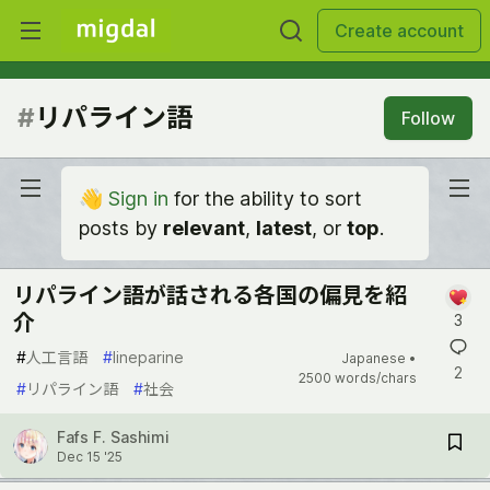
Create account
#
リパライン語
Follow
👋
Sign in
for the ability to sort
posts by
relevant
,
latest
, or
top
.
リパライン語が話される各国の偏見を紹
介
3
#
人工言語
#
lineparine
Japanese •
2
2500 words/chars
#
リパライン語
#
社会
Fafs F. Sashimi
Dec 15 '25