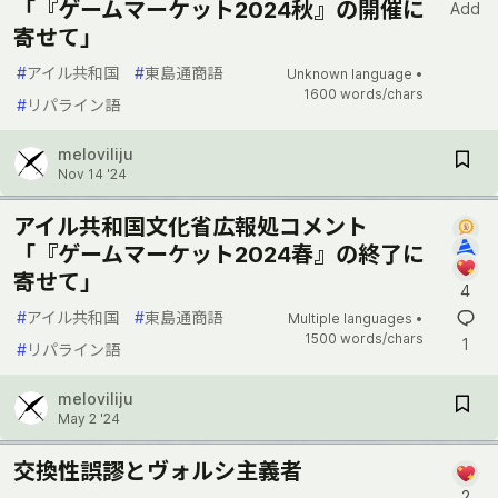
「『ゲームマーケット2024秋』の開催に
Add
寄せて」
#
アイル共和国
#
東島通商語
Unknown language •
1600 words/chars
#
リパライン語
meloviliju
Nov 14 '24
アイル共和国文化省広報処コメント
「『ゲームマーケット2024春』の終了に
寄せて」
4
#
アイル共和国
#
東島通商語
Multiple languages •
1500 words/chars
1
#
リパライン語
meloviliju
May 2 '24
交換性誤謬とヴォルシ主義者
2