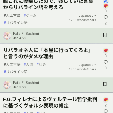
艦これに復帰したので、残していた言葉
からリパライン語を考える
3
#
人工言語
#
ゲーム
Japanese •
1200 words/chars
#
リパライン語
2
Fafs F. Sashimi
Jan 4 '22
リパラオネ人に「本屋に行ってくるよ」
と言うのがダメな理由
3
#
人工言語
#
人間
#
社会
Japanese •
3
1800 words/chars
#
リパライン語
Fafs F. Sashimi
Jan 3 '22
F.G.フィレナによるヴェルテール哲学批判
に基づくヴォルシ表現の肯定
2