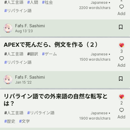
#
人工言語
#
人間
#
社会
Japanese •
2200 words/chars
#
リパライン語
Add
Fafs F. Sashimi
Aug 13 '23
APEXで死んだら、例文を作る（２）
3
#
人工言語
#
翻訳
#
ゲーム
Japanese •
1500 words/chars
#
リパライン語
Add
Fafs F. Sashimi
Jan 15 '22
リパライン語での外来語の自然な転写と
は？
2
#
人工言語
#
リパライン語
Japanese •
Add
1900 words/chars
#
歴史
#
文字