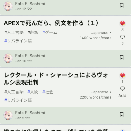
Fafs F. Sashimi
Jan 12 '22
APEXで死んだら、例文を作る（１）
3
#
人工言語
#
翻訳
#
ゲーム
Japanese •
1400 words/chars
#
リパライン語
2
Fafs F. Sashimi
Jan 10 '22
レクタール・ド・シャーシュによるヴォ
ルシ表現批判
1
#
人工言語
#
人間
#
社会
Japanese •
Add
2200 words/chars
#
リパライン語
Fafs F. Sashimi
Jan 5 '22