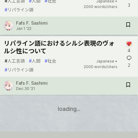
#
人工言語
#
人間
#
社会
Japanese •
3
2000 words/chars
#
リパライン語
Fafs F. Sashimi
Jan 1 '22
リパライン語におけるシルシ表現のヴォ
ルシ性について
4
#
人工言語
#
人間
#
社会
Japanese •
2
2000 words/chars
#
リパライン語
Fafs F. Sashimi
Dec 30 '21
loading...