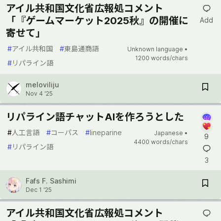
アイル共和国文化省広報処コメント
「『ゲームマーケット2025秋』の開催に
Add
寄せて」
#
アイル共和国
#
東島通商語
Unknown language •
1200 words/chars
#
リパライン語
meloviliju
Nov 4 '25
リパライン語チャットAIを作ろうとした
#
人工言語
#
コーパス
#
lineparine
Japanese •
9
4400 words/chars
#
リパライン語
3
Fafs F. Sashimi
Dec 1 '25
アイル共和国文化省広報処コメント