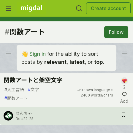
Create account
#
関数アート
Follow
👋
Sign in
for the ability to sort
posts by
relevant
,
latest
, or
top
.
関数アートと架空文字
2
#
人工言語
#
文字
Unknown language •
2400 words/chars
#
関数アート
Add
せんちゃ
Dec 22 '25