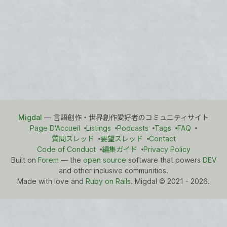
Migdal
— 言語創作・世界創作愛好者のコミュニティサイト
Page D'Accueil
Listings
Podcasts
Tags
FAQ
質問スレッド
要望スレッド
Contact
Code of Conduct
編集ガイド
Privacy Policy
Built on
Forem
— the
open source
software that powers
DEV
and other inclusive communities.
Made with love and
Ruby on Rails
. Migdal
©
2021 - 2026.