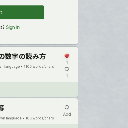
t
nt?
Sign in
の数字の読み方
1
n language •
1100 words/chars
1
等
Add
wn language •
100 words/chars