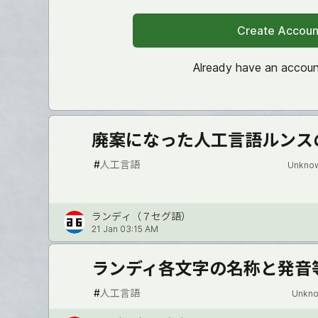
Create Accoun
Already have an accou
廃案になった人工言語ルンス
#
人工言語
Unknow
ランディ（７セグ語）
21 Jan 03:15 AM
ランディ各文字の名称と発音
#
人工言語
Unkno