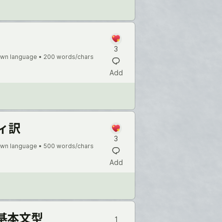
3
wn language •
200 words/chars
Add
ィ訳
3
wn language •
500 words/chars
Add
基本文型
1