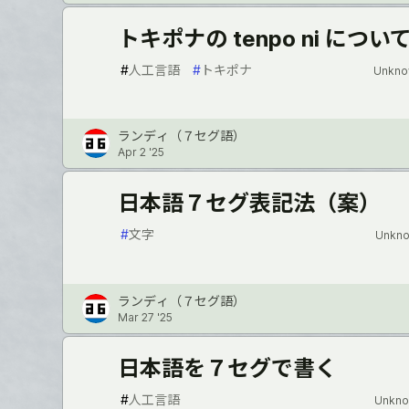
トキポナの tenpo ni につい
#
人工言語
#
トキポナ
Unkno
ランディ（７セグ語）
Apr 2 '25
日本語７セグ表記法（案）
#
文字
Unkno
ランディ（７セグ語）
Mar 27 '25
日本語を７セグで書く
#
人工言語
Unkno