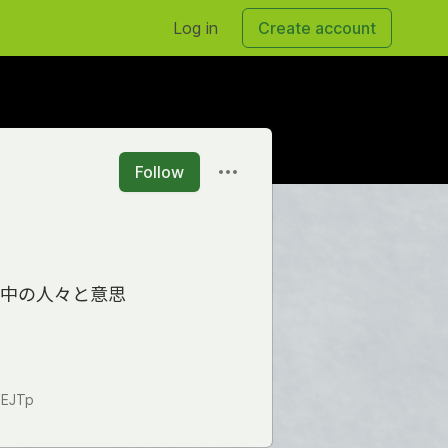
Log in
Create account
Follow
界中の人々と意思
7EJTp