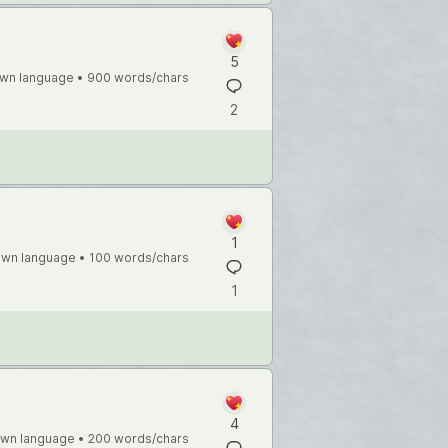
て
5
wn language •
900 words/chars
2
1
wn language •
100 words/chars
1
4
wn language •
200 words/chars