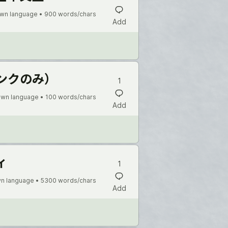
wn language •
900 words/chars
Add
ンクのみ）
1
wn language •
100 words/chars
Add
ィ
1
n language •
5300 words/chars
Add