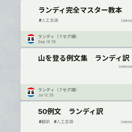
ランディ完全マスター教本
#
人工言語
Unkno
ランディ（７セグ語）
Sep 16 '25
山を登る例文集 ランディ訳
Unknow
ランディ（７セグ語）
Jul 12 '25
50例文 ランディ訳
#
翻訳
#
人工言語
Unkno