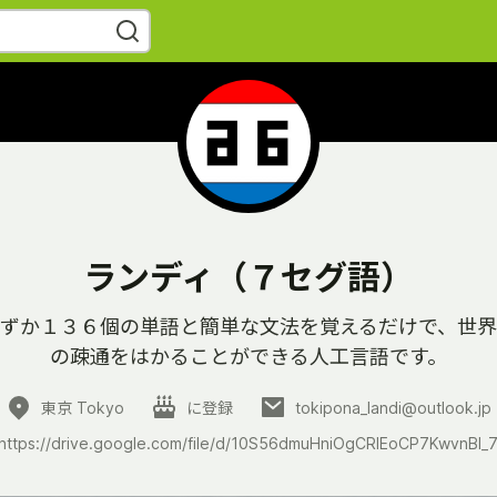
ランディ（７セグ語）
ずか１３６個の単語と簡単な文法を覚えるだけで、世
の疎通をはかることができる人工言語です。
東京 Tokyo
に登録
tokipona_landi@outlook.jp
https://drive.google.com/file/d/10S56dmuHniOgCRlEoCP7KwvnBl_