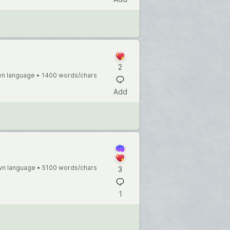
2
n language •
1400 words/chars
Add
n language •
5100 words/chars
3
1