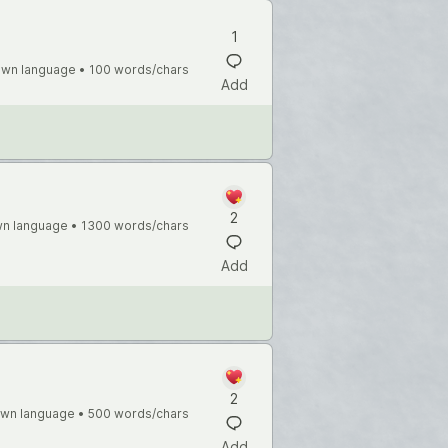
1
wn language •
100 words/chars
Add
2
n language •
1300 words/chars
Add
2
wn language •
500 words/chars
Add