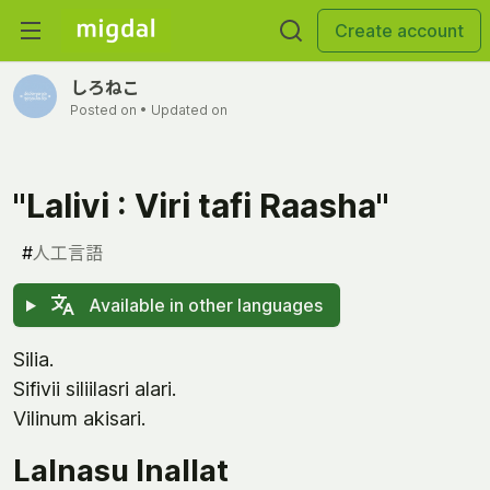
Create account
しろねこ
Posted on
• Updated on
"Lalivi : Viri tafi Raasha"
#
人工言語
Available in other languages
Silia.
Sifivii siliilasri alari.
Vilinum akisari.
Lalnasu Inallat