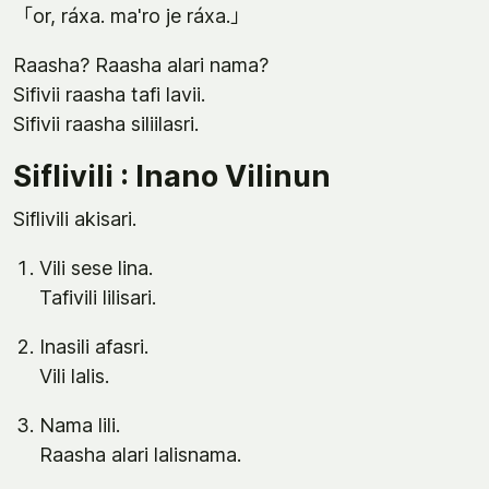
「or, ráxa. ma'ro je ráxa.」
Raasha? Raasha alari nama?
Sifivii raasha tafi lavii.
Sifivii raasha siliilasri.
Siflivili : Inano Vilinun
Siflivili akisari.
Vili sese lina.
Tafivili lilisari.
Inasili afasri.
Vili lalis.
Nama lili.
Raasha alari lalisnama.