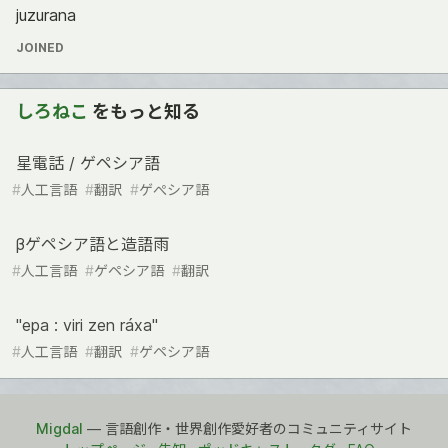
juzurana
JOINED
しろねこ
をもっと知る
星電話 / ゲペシア語
#
人工言語
#
翻訳
#
ゲぺシア語
βゲペシア語と造語雨
#
人工言語
#
ゲペシア語
#
翻訳
"epa : viri zen ráxa"
#
人工言語
#
翻訳
#
ゲペシア語
Migdal
— 言語創作・世界創作愛好者のコミュニティサイト