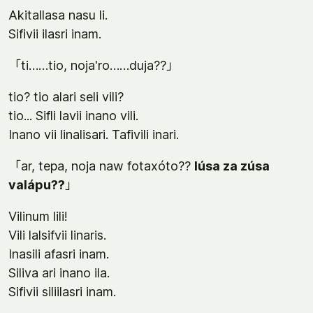
Akitallasa nasu li.
Sifivii ilasri inam.
「ti……tio, noja'ro……duja??」
tio? tio alari seli vili?
tio... Sifli lavii inano vili.
Inano vii linalisari. Tafivili inari.
「ar, tepa, noja naw fotaxóto??
lúsa za zúsa
valápu??
」
Vilinum lili!
Vili lalsifvii linaris.
Inasili afasri inam.
Siliva ari inano ila.
Sifivii siliilasri inam.