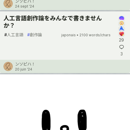
ンソピハ！
24 sept '24
人工言語創作論をみんなで書きません
か？
#
人工言語
#
創作論
japonais •
2100 words/chars
29
3
ンソピハ！
20 juin '24