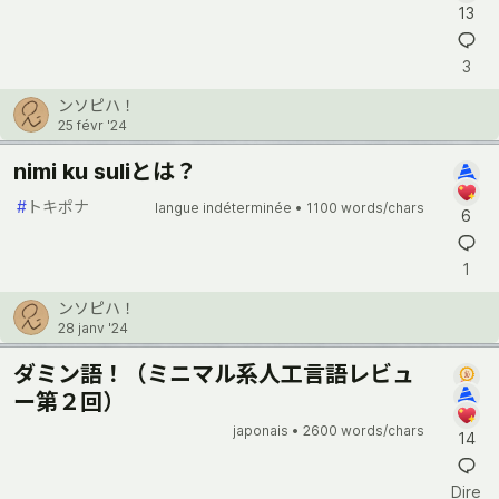
13
3
ンソピハ！
25 févr '24
nimi ku suliとは？
#
トキポナ
langue indéterminée •
1100 words/chars
6
1
ンソピハ！
28 janv '24
ダミン語！（ミニマル系人工言語レビュ
ー第２回）
japonais •
2600 words/chars
14
Dire