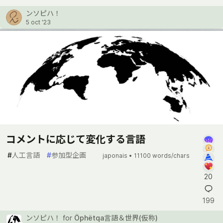
ンソピハ！
5 oct '23
コメントに応じて変化する言語
#
人工言語
#
参加型企画
japonais •
11100 words/chars
20
199
ンソピハ！
for
Öphëtqa言語＆世界(仮称)