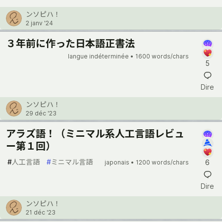
ンソピハ！
2 janv '24
３年前に作った日本語正書法
langue indéterminée •
1600 words/chars
5
Dire
ンソピハ！
29 déc '23
アラズ語！（ミニマル系人工言語レビュ
ー第１回）
#
人工言語
#
ミニマル言語
6
japonais •
1200 words/chars
Dire
ンソピハ！
21 déc '23