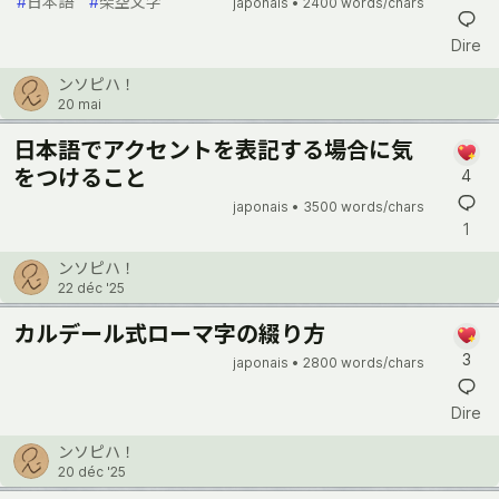
#
日本語
#
架空文字
japonais •
2400 words/chars
Dire
ンソピハ！
20 mai
日本語でアクセントを表記する場合に気
をつけること
4
japonais •
3500 words/chars
1
ンソピハ！
22 déc '25
カルデール式ローマ字の綴り方
3
japonais •
2800 words/chars
Dire
ンソピハ！
20 déc '25