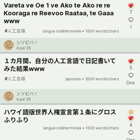
Vareta ve Oe 1 ve Ako te Ako re re
Kooraga re Reevoo Raataa, te Gaaa
7
www
1
#
人工言語
langue indéterminée •
1600 words/chars
ンソピハ！
4 juil '25
１カ月間、自分の人工言語で日記書いて
みた結果www
5
#
人工言語
japonais •
3500 words/chars
Dire
ンソピハ！
4 juil '25
ハワイ語版世界人権宣言第１条にグロス
ふりふり
4
langue indéterminée •
1500 words/chars
Dire