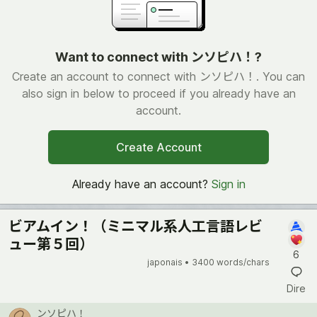
Want to connect with ンソピハ！?
Create an account to connect with ンソピハ！. You can
also sign in below to proceed if you already have an
account.
Create Account
Already have an account?
Sign in
ビアムイン！（ミニマル系人工言語レビ
ュー第５回）
6
japonais •
3400 words/chars
Dire
ンソピハ！