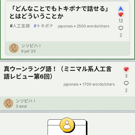
「どんなことでもトキポナで話せる」
とはどういうことか
12
#
人工言語
#
トキポナ
japonais •
2500 words/chars
2
ンソピハ！
9 juil '23
真ウーンラング語！（ミニマル系人工言
語レビュー第6回）
3
japonais •
1700 words/chars
2
ンソピハ！
3 aout