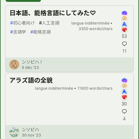
日本語、能格言語にしてみた♡
#
初心者向け
#
人工言語
langue indéterminée •
3300 words/chars
#
言語学
#
能格言語
53
11
ンソピハ！
9 déc '23
アラズ語の全貌
langue indéterminée •
11900 words/chars
30
4
ンソピハ
30 nov '23