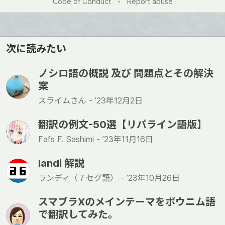
Code of Conduct
•
Report abuse
次に読みたい
ノシロ語の概説 及び 問題点とその解決
案
スライムさん -
’23年12月2日
翻訳の例文-50選【リパライン語版】
Fafs F. Sashimi -
’23年11月16日
landi 解説
ランディ（７セグ語） -
’23年10月26日
スマブラXのメインテーマをボウニム語
で翻訳してみた。