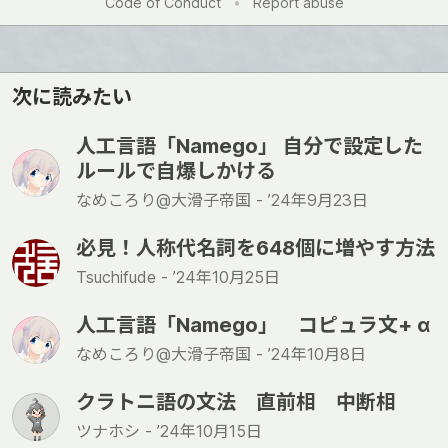
Code of Conduct
•
Report abuse
次に読みたい
人工言語「Namego」 自分で設定した
ルールで自爆しかける
なめころり@大滑子帝国 -
’24年9月23日
必見！人称代名詞を648個に増やす方法
Tsuchifude -
’24年10月25日
人工言語「Namego」 コピュラ文+ α
なめころり@大滑子帝国 -
’24年10月8日
クラトニ語の文法 直前相 中断相
ツナホシ -
’24年10月15日