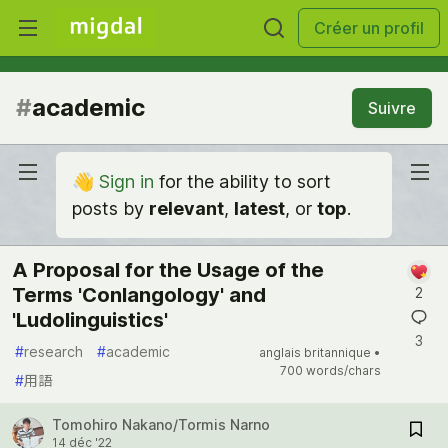
Créer un profil
#
academic
Suivre
👋
Sign in
for the ability to sort
posts by
relevant
,
latest
, or
top
.
A Proposal for the Usage of the
Terms 'Conlangology' and
2
'Ludolinguistics'
3
#
research
#
academic
anglais britannique •
700 words/chars
#
用語
Tomohiro Nakano/Tormis Narno
14 déc '22