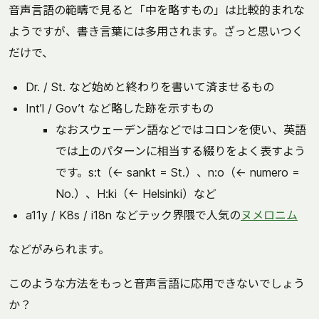
音声言語の範疇で見ると「中を略すもの」は比較的まれな
ようですが、書き言葉には多用されます。ざっと思いつく
だけで、
Dr. / St. など始めと終わりを書いて済ませるもの
Int’l / Gov’t など略した跡を示すもの
なおスウェーデン語などではコロンを使い、英語
では上のパターンに相当する綴りをよく表すよう
です。s:t（← sankt = St.）、n:o（← numero =
No.）、H:ki（← Helsinki）など
a11y / K8s / i18n などテック界隈で人気の
ヌメロニム
などがみられます。
このような方法をもっと音声言語に応用できないでしょう
か？