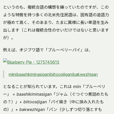
というのも、複統合語の構想を練っていたのですが、この
ような特徴を持つ多くの北米先住民語は、固有語の造語力
が極めて高く、そのあまり、たまに異様に長い単語を生み
出します（これは複統合性のせいだけではないと思います
が）。
例えば、オジブワ語で「ブルーベリーパイ」は、
miini­baashkiminasigani­biitoosijigani­bakwezhigan
となることが知られています。これは
miin
「ブルーベリ
ー」 +
baashikiminasigan
「ジャム（ぐつぐつ煮詰めたも
の？）」+
biitoosijigan
「パイ焼き（中に挟み入れたも
の）」+
bakwezhigan
「パン（少しずつ切り落とすも