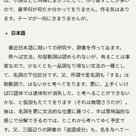
は、小説などと同様に全ボツにして、作り直すことが多い
ので、最早何が何だか分かってをりません。作る気はあり
ます。テーマが一向にきまりませんが。
日本語
最近日本語に就いての研究や、辞書を作ってゐます。
例へば文法。形容動詞は認められないが、有ることは事
実なので、少なくとも一品詞なり得ない文法の一種とし
て、名詞の下位区分です。又、所謂サ変名詞も「する」は
助動詞で、はないかと考へてをります。更に、上手くいけ
ば口語体では連体形が消失した、と考へることができない
かな、と仮説もたててをります（それは無理さうだが）。
後は、名詞を更に文法的な位置に基づく、半ば意味論的な
感じで分解できるのでは、とこれから考へてゆく予定で
す。又、三国辺りの辞書の「造語成分」も、名を与へて一