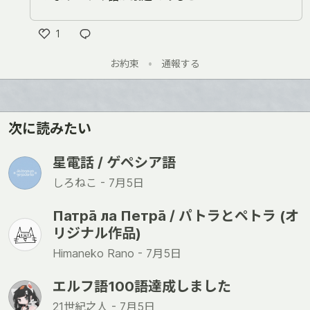
1
Like
お約束
•
通報する
次に読みたい
星電話 / ゲペシア語
しろねこ -
7月5日
Патра̄ ла Петра̄ / パトラとペトラ (オ
リジナル作品)
Himaneko Rano -
7月5日
エルフ語100語達成しました
21世紀之人 -
7月5日