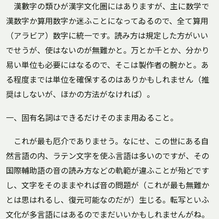
漢數字の類ひが漢字文化圏にはありますが、主に数学で
漢数字か算用数字か迷ふことになってゐるので、全て算用
（アラビア）数字に統一です。読み方は規定した方がいい
でせうが、使はないのが無難かと。万とか千とか、分かり
易い単位も必要にはなるので、そこは製作者の腕かと。あ
る程度までは単位を確保するのはありかもしれません（推
奨はしないが、ほかの方法がなければ）。
一、固有名詞はできるだけそのまま用ゐること。
これが最も厄介でありませう。なにせ、この世にある自
然言語の内、ラテン文字を使ふ言語は多いのですが、その
国際輔助語の音の読み方などの軌範が違ふことが殆どです
し、文字をそのままやれば音の問題が（これが最も無難か
とは思はれるし、復元可能なのだが）生じる。転写といふ
文化が多言語にはあるのでまだいいかもしれませんがね。