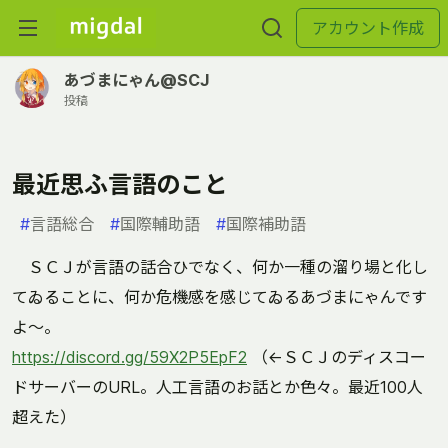
アカウント作成
あづまにゃん@SCJ
投稿
最近思ふ言語のこと
#
言語総合
#
国際輔助語
#
国際補助語
ＳＣＪが言語の話合ひでなく、何か一種の溜り場と化し
てゐることに、何か危機感を感じてゐるあづまにゃんです
よ〜。
https://discord.gg/59X2P5EpF2
（←ＳＣＪのディスコー
ドサーバーのURL。人工言語のお話とか色々。最近100人
超えた）