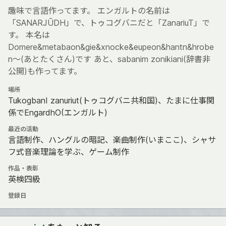
趣味で言語作ってます。 エンガルトの名前は
「SANARJŪDH」で、トゥコグバニだと「ZanariuT」で
す。 本名は
Domere&metabaon&gie&xnocke&eupeon&hantn&hrobe
n～(あとたくさん)です あと、sabanim zonikiani(辞書非
公開)も作ってます。
場所
TukogbanI zanuriut(トゥコグバニ共和国)、たまに仕事関
係でEngardhO(エンガルト)
最近の活動
言語制作、ハングルの暗記、楽曲制作(いまここ)、シャサ
フ式音楽理論を学ぶ、ゲーム制作
作品・表彰
英検四級
登録日