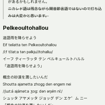
があるかもしれません。
ニカレド語は残念ながら開音節言語ではないので打ち込
みは大変かと思います。
Pelkeoultohallou
造語雨を降らせよう
Eif teilatta ten Pelkeoultohallou
/í:f tí:lat:a tən pəlkjɯ́:ltohallɯ/
イーフ ティーラッタ テン ペルキュールトハルル
「造語雨を降らせよう」
概念の砂漠を潤したいんだ
Shoutta ajametta zhogg den engem nei
/ʃɯt:á ajámət:a ʒog: dən əŋə́m ní:/
シュッタ アヤメッタ ジョッグ デン エケ゜ム ニー