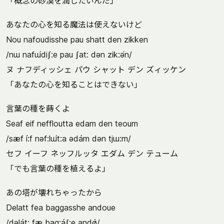
「概念の砂漠を潤したいんだ」
あなたの心を知る魔法は使えないけど
Nou nafoudisshe pau shatt den zikken
/nɯ nafɯ́diʃ:e pau ʃat: dən zik:ə́n/
ヌ ナフディッシェ パウ シャット デン ズィッケン
「あなたの心を知ることはできない」
言葉の種を蒔くよ
Seaf eif neffloutta edam den teoum
/sæf í:f nəf:lɯ́t:a ədám dən tjɯ:m/
セフ イーフ ネッフルッタ エダム デン テューム
「でも言葉の種を植えるよ」
あの塔が壊れちゃったから
Delatt fea baggasshe andoue
/dəlát: fæ bag:áʃ:e andǿ/