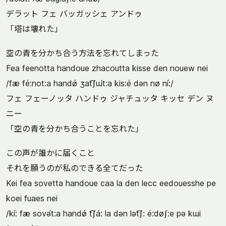
デラット フェ バッガッシェ アンドゥ
「塔は壊れた」
空の青を分かち合う方法を忘れてしまった
Fea feenotta handoue zhacoutta kisse den nouew nei
/fæ fé:not:a handǿ ʒat͡ʃɯ́t:a kis:é dən nø ní:/
フェ フェーノッタ ハンドゥ ジャチュッタ キッセ デン ヌ
ニー
「空の青を分かち合うことを忘れた」
この声が誰かに届くこと
それを願うのが私のできる全てだった
Kei fea sovetta handoue caa la den lecc eedouesshe pe
koei fuaes nei
/kí: fæ sovə́t:a handǿ t͡ʃá: la dən lət͡ʃ: é:døʃ:e pə kɯi