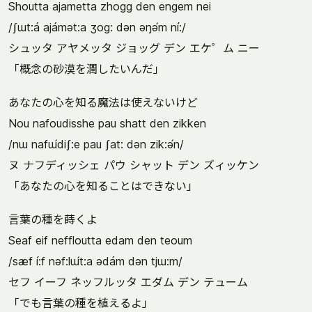
Shoutta ajametta zhogg den engem nei
/ʃɯt:á ajámət:a ʒog: dən əŋə́m ní:/
シュッタ アヤメッタ ジョッグ デン エケ゜ム ニー
「概念の砂漠を潤したいんだ」
あなたの心を知る魔法は使えないけど
Nou nafoudisshe pau shatt den zikken
/nɯ nafɯ́diʃ:e pau ʃat: dən zik:ə́n/
ヌ ナフディッシェ パウ シャット デン ズィッケン
「あなたの心を知ることはできない」
言葉の種を蒔くよ
Seaf eif neffloutta edam den teoum
/sæf í:f nəf:lɯ́t:a ədám dən tjɯ:m/
セフ イーフ ネッフルッタ エダム デン テューム
「でも言葉の種を植えるよ」