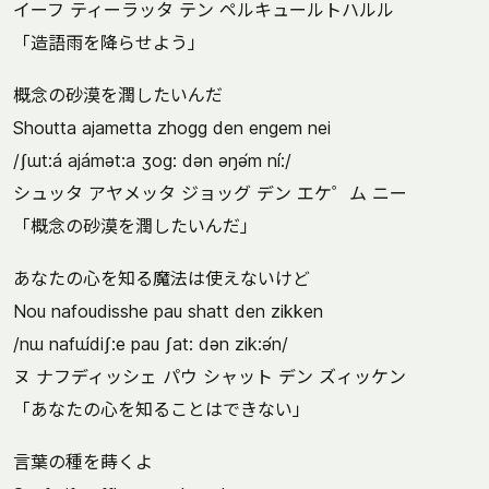
イーフ ティーラッタ テン ペルキュールトハルル
「造語雨を降らせよう」
概念の砂漠を潤したいんだ
Shoutta ajametta zhogg den engem nei
/ʃɯt:á ajámət:a ʒog: dən əŋə́m ní:/
シュッタ アヤメッタ ジョッグ デン エケ゜ム ニー
「概念の砂漠を潤したいんだ」
あなたの心を知る魔法は使えないけど
Nou nafoudisshe pau shatt den zikken
/nɯ nafɯ́diʃ:e pau ʃat: dən zik:ə́n/
ヌ ナフディッシェ パウ シャット デン ズィッケン
「あなたの心を知ることはできない」
言葉の種を蒔くよ