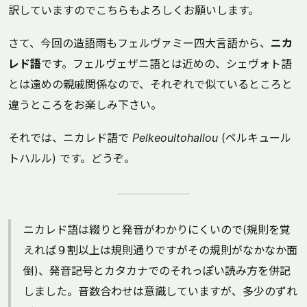
訳していますのでこちらもよろしくお願いします。
さて、今回の造語雨もフェルヴァミー四大言語から、
ニカ
レド語
です。フェルヴェザニ語とは近めの、シェヴォト語
とは遠めの親戚関係なので、それぞれで似ているところと
違うところをお楽しみ下さい。
それでは、ニカレド語で
Pelkeoultohallou
(ペルキュール
トハルル) です。どうぞ。
ニカレド語は綴りと発音がわかりにくいので(規則を覚
えれば９割以上は規則通りですがその規則がなかなか面
倒)、発音記号とカタカナでのそれっぽい読み方を併記
しました。音数合わせは意識していますが、多少のずれ