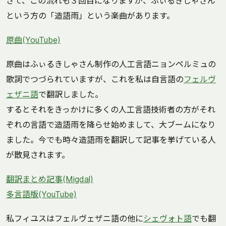
さて、この流れも３回目になりますが、ふぃるきしゃさん
という方の「造語雨」という楽曲があります。
原曲(YouTube)
原曲はふぃるきしゃさん制作の人工言語ニョンペルミュの
歌詞でつづられていますが、これを私は自言語の
フェルヴ
ェザニ語
で翻訳しました。
するとそれをきっかけに多くの人工言語技術者の方がそれ
ぞれの言語で造語雨を降らせ始めまして、大ブームになり
ました。今でも時々造語雨を翻訳して記事を挙げている人
が散見されます。
翻訳まとめ記事(Migdal)
多言語版(YouTube)
私フィユスはフェルヴェザニ語の他に
シェヴォト語
でも翻