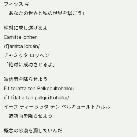
フィッス キー
「あなたの世界と私の世界を繋ごう」
絶対に成し遂げるよ
Camitta lohhen
/t͡ʃamít:a loh:ə́n/
チャミッタ ロッヘン
「絶対に成功させるよ」
造語雨を降らせよう
Eif teilatta ten Pelkeoultohallou
/í:f tí:lat:a tən pəlkjɯ́:ltohallɯ/
イーフ ティーラッタ テン ペルキュールトハルル
「造語雨を降らせよう」
概念の砂漠を潤したいんだ