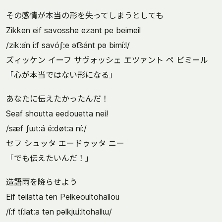
その感情が本当の形を失ってしまうとしても
Zikken eif savosshe ezant pe beimeil
/zik:ə́n í:f savóʃ:e ət͡sánt pə bimí:l/
ズィッケン イーフ サヴォッシェ エツァント ペ ビミール
「心が本当ではない形になる」
あなたに伝えたかったんだ！
Seaf shoutta eedouetta nei!
/sæf ʃɯt:á é:døt:a ní:/
セフ シュッタ エードゥッタ ニー
「でも伝えたいんだ！」
造語雨を降らせよう
Eif teilatta ten Pelkeoultohallou
/í:f tí:lat:a tən pəlkjɯ́:ltohallɯ/