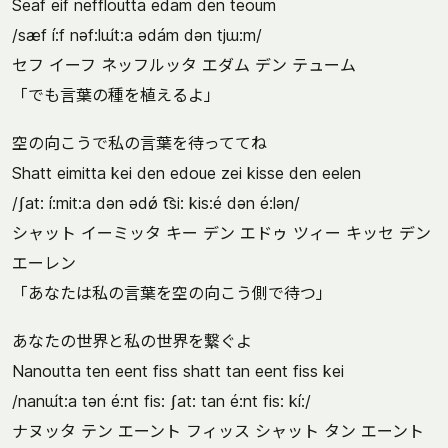
Seaf eif neffloutta edam den teoum
/sæf í:f nəf:lɯ́t:a ədám dən tjɯ:m/
セフ イーフ ネッフルッタ エダム デン テューム
「でも言葉の種を植えるよ」
空の向こうで私の言葉を待っててね
Shatt eimitta kei den edoue zei kisse den eelen
/ʃat: í:mit:a dən ədǿ t͡si: kis:é dən é:lən/
シャット イーミッタ キー デン エドゥ ツィー キッセ デン
エーレン
「あなたは私の言葉を空の向こう側で待つ」
あなたの世界と私の世界を繋ぐよ
Nanoutta ten eent fiss shatt tan eent fiss kei
/nanɯ́t:a tən é:nt fis: ʃat: tan é:nt fis: kí:/
ナヌッタ テン エーント フィッス シャット タン エーント