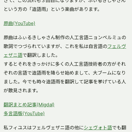
さて、この流れも３回目になりますが、ふぃるきしゃさん
という方の「造語雨」という楽曲があります。
原曲(YouTube)
原曲はふぃるきしゃさん制作の人工言語ニョンペルミュの
歌詞でつづられていますが、これを私は自言語の
フェルヴ
ェザニ語
で翻訳しました。
するとそれをきっかけに多くの人工言語技術者の方がそれ
ぞれの言語で造語雨を降らせ始めまして、大ブームになり
ました。今でも時々造語雨を翻訳して記事を挙げている人
が散見されます。
翻訳まとめ記事(Migdal)
多言語版(YouTube)
私フィユスはフェルヴェザニ語の他に
シェヴォト語
でも翻