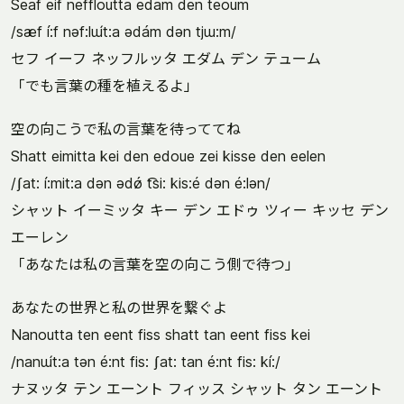
Seaf eif neffloutta edam den teoum
/sæf í:f nəf:lɯ́t:a ədám dən tjɯ:m/
セフ イーフ ネッフルッタ エダム デン テューム
「でも言葉の種を植えるよ」
空の向こうで私の言葉を待っててね
Shatt eimitta kei den edoue zei kisse den eelen
/ʃat: í:mit:a dən ədǿ t͡si: kis:é dən é:lən/
シャット イーミッタ キー デン エドゥ ツィー キッセ デン
エーレン
「あなたは私の言葉を空の向こう側で待つ」
あなたの世界と私の世界を繋ぐよ
Nanoutta ten eent fiss shatt tan eent fiss kei
/nanɯ́t:a tən é:nt fis: ʃat: tan é:nt fis: kí:/
ナヌッタ テン エーント フィッス シャット タン エーント