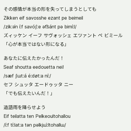
その感情が本当の形を失ってしまうとしても
Zikken eif savosshe ezant pe beimeil
/zik:ə́n í:f savóʃ:e ət͡sánt pə bimí:l/
ズィッケン イーフ サヴォッシェ エツァント ペ ビミール
「心が本当ではない形になる」
あなたに伝えたかったんだ！
Seaf shoutta eedouetta nei!
/sæf ʃɯt:á é:døt:a ní:/
セフ シュッタ エードゥッタ ニー
「でも伝えたいんだ！」
造語雨を降らせよう
Eif teilatta ten Pelkeoultohallou
/í:f tí:lat:a tən pəlkjɯ́:ltohallɯ/