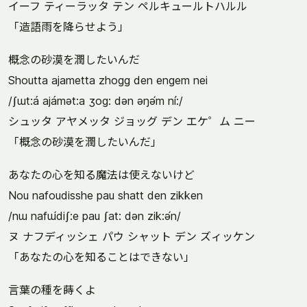
イーフ ティーラッタ テン ペルキュールトハルル
「造語雨を降らせよう」
概念の砂漠を潤したいんだ
Shoutta ajametta zhogg den engem nei
/ʃɯt:á ajámət:a ʒog: dən əŋə́m ní:/
シュッタ アヤメッタ ジョッグ デン エケ゜ム ニー
「概念の砂漠を潤したいんだ」
あなたの心を知る魔法は使えないけど
Nou nafoudisshe pau shatt den zikken
/nɯ nafɯ́diʃ:e pau ʃat: dən zik:ə́n/
ヌ ナフディッシェ パウ シャット デン ズィッケン
「あなたの心を知ることはできない」
言葉の種を蒔くよ