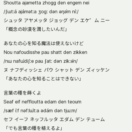
Shoutta ajametta zhogg den engem nei
/ʃɯt:á ajámət:a ʒog: dən əŋə́m ní:/
シュッタ アヤメッタ ジョッグ デン エケ゜ム ニー
「概念の砂漠を潤したいんだ」
あなたの心を知る魔法は使えないけど
Nou nafoudisshe pau shatt den zikken
/nɯ nafɯ́diʃ:e pau ʃat: dən zik:ə́n/
ヌ ナフディッシェ パウ シャット デン ズィッケン
「あなたの心を知ることはできない」
言葉の種を蒔くよ
Seaf eif neffloutta edam den teoum
/sæf í:f nəf:lɯ́t:a ədám dən tjɯ:m/
セフ イーフ ネッフルッタ エダム デン テューム
「でも言葉の種を植えるよ」