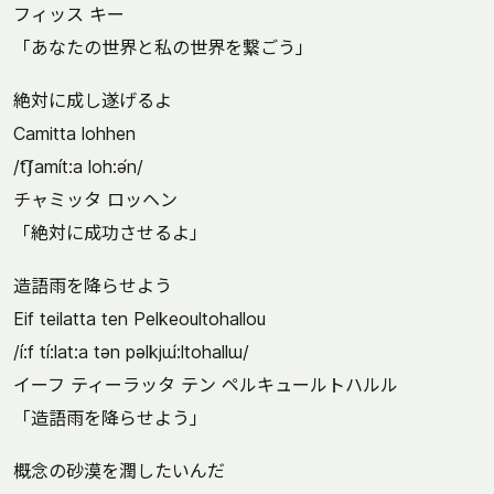
フィッス キー
「あなたの世界と私の世界を繋ごう」
絶対に成し遂げるよ
Camitta lohhen
/t͡ʃamít:a loh:ə́n/
チャミッタ ロッヘン
「絶対に成功させるよ」
造語雨を降らせよう
Eif teilatta ten Pelkeoultohallou
/í:f tí:lat:a tən pəlkjɯ́:ltohallɯ/
イーフ ティーラッタ テン ペルキュールトハルル
「造語雨を降らせよう」
概念の砂漠を潤したいんだ