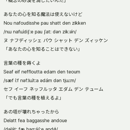
「概念の砂漠を潤したいんだ」
あなたの心を知る魔法は使えないけど
Nou nafoudisshe pau shatt den zikken
/nɯ nafɯ́diʃ:e pau ʃat: dən zik:ə́n/
ヌ ナフディッシェ パウ シャット デン ズィッケン
「あなたの心を知ることはできない」
言葉の種を蒔くよ
Seaf eif neffloutta edam den teoum
/sæf í:f nəf:lɯ́t:a ədám dən tjɯ:m/
セフ イーフ ネッフルッタ エダム デン テューム
「でも言葉の種を植えるよ」
あの塔が壊れちゃったから
Delatt fea baggasshe andoue
/dəlát: fæ bag:áʃ:e andǿ/