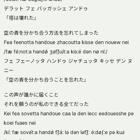
デラット フェ バッガッシェ アンドゥ
「塔は壊れた」
空の青を分かち合う方法を忘れてしまった
Fea feenotta handoue zhacoutta kisse den nouew nei
/fæ fé:not:a handǿ ʒat͡ʃɯ́t:a kis:é dən nø ní:/
フェ フェーノッタ ハンドゥ ジャチュッタ キッセ デン ヌ
ニー
「空の青を分かち合うことを忘れた」
この声が誰かに届くこと
それを願うのが私のできる全てだった
Kei fea sovetta handoue caa la den lecc eedouesshe pe
koei fuaes nei
/kí: fæ sovə́t:a handǿ t͡ʃá: la dən lət͡ʃ: é:døʃ:e pə kɯi