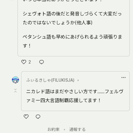
シェヴォト語の後だと発音しづらくて大変だっ
たのではないでしょうか(他人事)
ペタンシュ語も早めにあげられるよう頑張りま
す！
2
い
い
ふぃるきしゃ(FILUKISJA)
•
ね
ニカレド語はまだやさしい方です……フェルヴ
ァミー四大言語制覇応援してます！
い
お約束
•
通報する
い