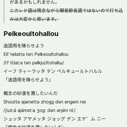
があるかもしれません。
ニカレド語は残念ながら開音節言語ではないので打ち込
みは大変かと思います。
Pelkeoultohallou
造語雨を降らせよう
Eif teilatta ten Pelkeoultohallou
/í:f tí:lat:a tən pəlkjɯ́:ltohallɯ/
イーフ ティーラッタ テン ペルキュールトハルル
「造語雨を降らせよう」
概念の砂漠を潤したいんだ
Shoutta ajametta zhogg den engem nei
/ʃɯt:á ajámət:a ʒog: dən əŋə́m ní:/
シュッタ アヤメッタ ジョッグ デン エケ゜ム ニー