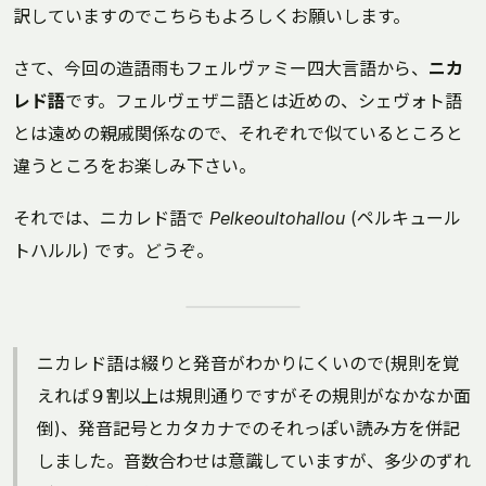
訳していますのでこちらもよろしくお願いします。
さて、今回の造語雨もフェルヴァミー四大言語から、
ニカ
レド語
です。フェルヴェザニ語とは近めの、シェヴォト語
とは遠めの親戚関係なので、それぞれで似ているところと
違うところをお楽しみ下さい。
それでは、ニカレド語で
Pelkeoultohallou
(ペルキュール
トハルル) です。どうぞ。
ニカレド語は綴りと発音がわかりにくいので(規則を覚
えれば９割以上は規則通りですがその規則がなかなか面
倒)、発音記号とカタカナでのそれっぽい読み方を併記
しました。音数合わせは意識していますが、多少のずれ