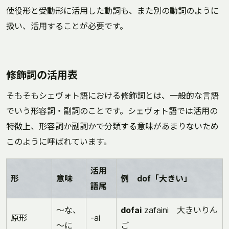
使役形と受動形に活用した動詞も、また別の動詞のように
扱い、活用することが必要です。
修飾詞の活用表
そもそもシェヴォト語における修飾詞とは、一般的な言語
でいう形容詞・副詞のことです。シェヴォト語では活用の
特徴上、形容詞か副詞かで分類する意味があまりないため
このように呼ばれています。
活用
形
意味
例 dof「大きい」
語尾
～な、
dofai
zafaini 大きいりん
原形
-ai
～に
ご