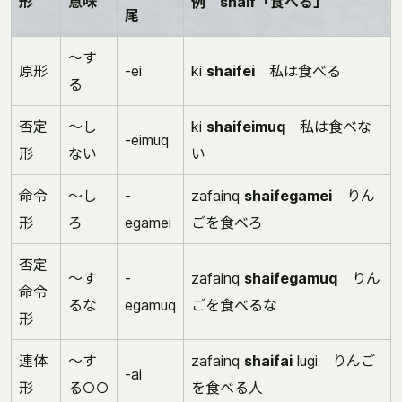
形
意味
例 shaif「食べる」
尾
～す
原形
-ei
ki
shaifei
私は食べる
る
否定
～し
ki
shaifeimuq
私は食べな
-eimuq
形
ない
い
命令
～し
-
zafainq
shaifegamei
りん
形
ろ
egamei
ごを食べろ
否定
～す
-
zafainq
shaifegamuq
りん
命令
るな
egamuq
ごを食べるな
形
連体
～す
zafainq
shaifai
lugi りんご
-ai
形
る○○
を食べる人