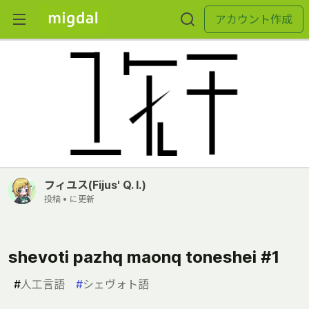
アカウント作成
フィユス(Fijus' Q. I.)
投稿 •
に更新
shevoti pazhq maonq toneshei #1
#
人工言語
#
シェヴォト語