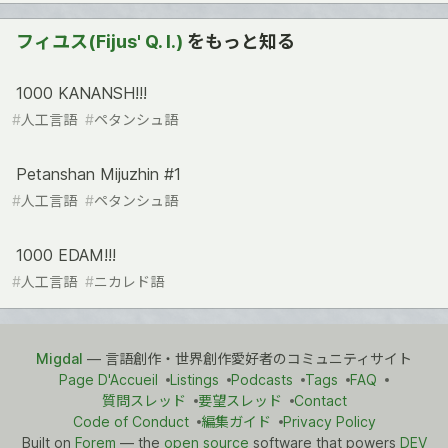
フィユス(Fijus' Q. I.)
をもっと知る
1000 KANANSH!!!
#
人工言語
#
ペタンシュ語
Petanshan Mijuzhin #1
#
人工言語
#
ペタンシュ語
1000 EDAM!!!
#
人工言語
#
ニカレド語
Migdal
— 言語創作・世界創作愛好者のコミュニティサイト
Page D'Accueil
Listings
Podcasts
Tags
FAQ
質問スレッド
要望スレッド
Contact
Code of Conduct
編集ガイド
Privacy Policy
Built on
Forem
— the
open source
software that powers
DEV