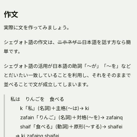
作文
実際に文を作ってみましょう。
シェヴォト語の作文は、
ニホネザニ
日本語を話す方なら簡
単です。
シェヴォト語の活用が日本語の助詞「～が」「～を」など
とだいたい一致していることを利用し、それをそのままで
並べることで文が成立してしまいます。
私は りんごを 食べる
k「私」(名詞)＋主格(～は)→ ki
zafain「りんご」(名詞)＋対格(～を)→ zafainq
shaif「食べる」(動詞)＋原形(～する)→ shaifei
⇒ ki zafainq shaifei.