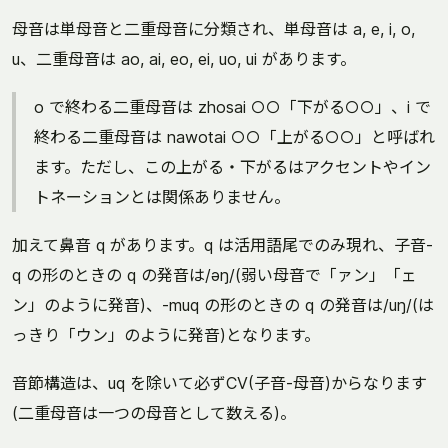
母音は単母音と二重母音に分類され、単母音は a, e, i, o,
u、二重母音は ao, ai, eo, ei, uo, ui があります。
o で終わる二重母音は zhosai ○○「下がる○○」、i で
終わる二重母音は nawotai ○○「上がる○○」と呼ばれ
ます。ただし、この上がる・下がるはアクセントやイン
トネーションとは関係ありません。
加えて鼻音 q があります。q は活用語尾でのみ現れ、子音-
q の形のときの q の発音は/əŋ/(弱い母音で「ァン」「ェ
ン」のように発音)、-muq の形のときの q の発音は/uŋ/(は
っきり「ウン」のように発音)となります。
音節構造は、uq を除いて必ずCV(子音-母音)からなります
(二重母音は一つの母音として数える)。