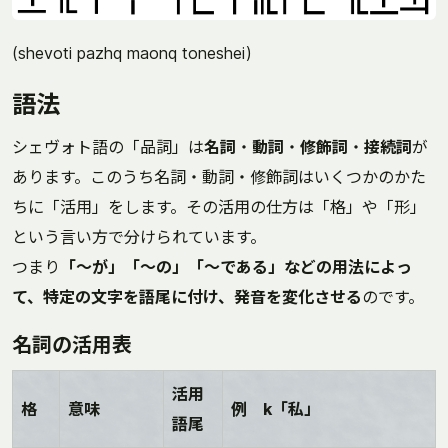
(shevoti pazhq maonq toneshei)
語法
シェヴォト語の「品詞」は
名詞
・
動詞
・
修飾詞
・
接続詞
が
あります。このうち名詞・動詞・修飾詞はいくつかのかた
ちに「活用」をします。その活用の仕方は「格」や「形」
という言い方で分けられています。
つまり
「～が」「～の」「～である」などの用法によっ
て、特定の文字を語尾に付け、発音を変化させる
のです。
名詞の活用表
活用
格
意味
例 k「私」
語尾