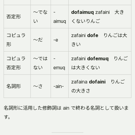
～でな
-
dofaimuq
zafaini 大き
否定形
い
aimuq
くないりんご
コピュラ
zafaini
dofe
りんごは大
～だ
-e
形
きい
コピュラ
～では
-
zafaini
dofemuq
りんご
否定形
ない
emuq
は大きくない
zafaina
dofaini
りんご
名詞形
～さ
-ain-
の大きさ
名詞形に活用した修飾詞は ain で終わる名詞として扱いま
す。