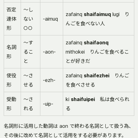
否定
～し
zafainq
shaifaimuq
lugi り
連体
ない
-aimuq
んごを食べない人
形
○○
～す
zafainq
shaifaonq
名詞
るこ
-aon-
mithokei りんごを食べるこ
形
と
とが好きだ
使役
～さ
zafainq
shaifezhei
りんご
-ezh-
形
せる
を食べさせる
受動
～さ
ki
shaifuipei
私は食べられ
-uip-
形
れる
る
名詞形に活用した動詞は aon で終わる名詞として扱う為、
その後に改めて名詞として活用をする必要があります。