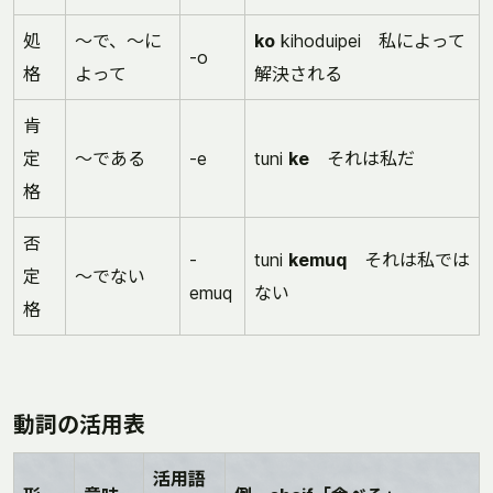
処
～で、～に
ko
kihoduipei 私によって
-o
格
よって
解決される
肯
定
～である
-e
tuni
ke
それは私だ
格
否
-
tuni
kemuq
それは私では
定
～でない
emuq
ない
格
動詞の活用表
活用語