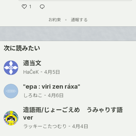
1
い
お約束
•
通報する
い
ね
次に読みたい
適当文
HaČeK -
4月5日
"epa : viri zen ráxa"
しろねこ -
4月6日
造語雨/じょーごえめ うみゃりす語
ver
ラッキーこたつむり -
4月4日