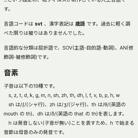
す。
言語コードは
svt
、漢字表記は
歳語
です。過去に軽く調
べた限りは被りはありませんでした。
言語的な分類は屈折語で、SOV(主語-目的語-動詞)、AN(修
飾詞-被修飾詞)です。
音素
子音は以下の19種です。
s, z, t, d, k, g, m, n, sh, zh, th, dh, l, f, v, b, p, h, w
sh は/ʃ/(シャ行)、zh は/ʒ/(ジャ行)、th は/θ/(英語の
mouth の th)、dh は/ð/(英語の that の th)を表します。
h は発音しない(子音が無い)ことを表すため、h で始まる
音節は母音のみの発音です。