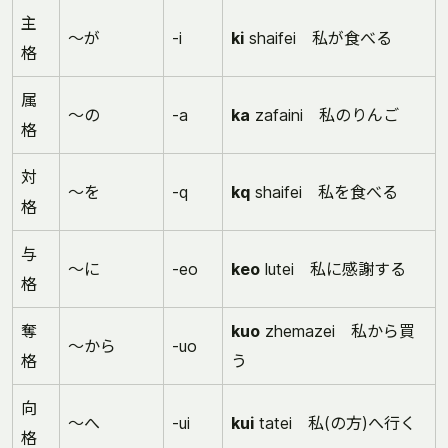
主
～が
-i
ki
shaifei 私が食べる
格
属
～の
-a
ka
zafaini 私のりんご
格
対
～を
-q
kq
shaifei 私を食べる
格
与
～に
-eo
keo
lutei 私に感謝する
格
奪
kuo
zhemazei 私から買
～から
-uo
格
う
向
～へ
-ui
kui
tatei 私(の方)へ行く
格