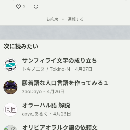
2
い
お約束
•
通報する
い
ね
次に読みたい
サンフィライ文字の成り立ち
トキノエヌ / Tokino-N -
4月27日
膠着語な人口言語を作ってみる１
zaoDayo -
4月26日
オラーハル語 解説
арук_あるく -
4月23日
オリビアオラルク語の依頼文