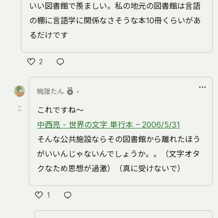
いい図書館で羨ましい。私の地元の図書館は言語
の棚に言語学に関係なさそうな本10冊くらいがあ
るだけです
2
い
い
暁理たん
•
ね
これですね～
中西亮 - 世界の文字 単行本 – 2006/5/31
そんな公共施設ならその図書館から離れたほう
がいいんじゃないんでしょうか。。（文字オタ
クなため思想が過激）（真に受けないで）
1
い
い