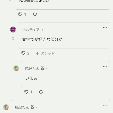
NANIGADAROU
1
い
い
ベルティア
•
ね
文字でが好きな部分が
2
スレッド
い
い
暁理たん
•
ね
いえあ
1
い
い
暁理たん
•
ね