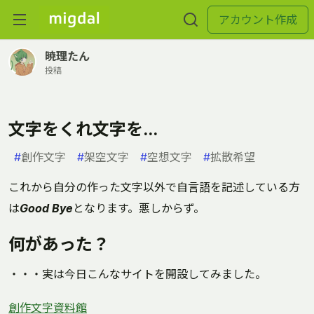
アカウント作成
暁理たん
投稿
文字をくれ文字を...
#
創作文字
#
架空文字
#
空想文字
#
拡散希望
これから自分の作った文字以外で自言語を記述している方
は
Good Bye
となります。悪しからず。
何があった？
・・・実は今日こんなサイトを開設してみました。
創作文字資料館