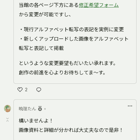
当館の各ページ下方にある
修正希望フォーム
から変更が可能ですし、
・現行アルファベット転写の表記を実例に変更
・新しくアップロードした画像をアルファベット
転写と表記して掲載
というような変更要望もだいたい承れます。
創作の前進を心よりお待ちしてま～す。
2
い
い
暁理たん
•
ね
構いませんよ！
画像資料と詳細が分かれば大丈夫なので是非！