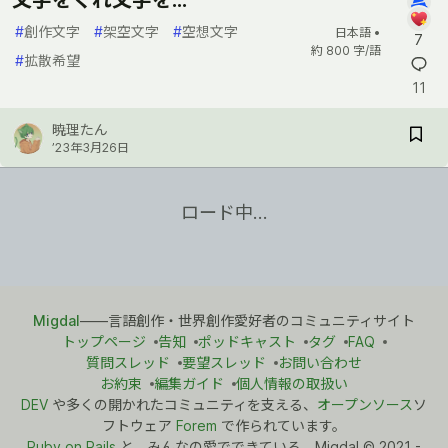
#
創作文字
#
架空文字
#
空想文字
日本語 •
7
約 800 字/語
#
拡散希望
11
暁理たん
’23年3月26日
ロード中…
Migdal
――言語創作・世界創作愛好者のコミュニティサイト
トップページ
告知
ポッドキャスト
タグ
FAQ
質問スレッド
要望スレッド
お問い合わせ
お約束
編集ガイド
個人情報の取扱い
DEV
や多くの開かれたコミュニティを支える、
オープンソース
ソ
フトウェア
Forem
で作られています。
Ruby on Rails
と、みんなの愛でできている。Migdal
©
2021 -