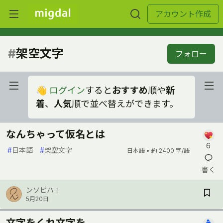
アカウント作成
#
架空文字
フォロー
👋
ログイン
すると
おすすめ
順や
新
着
、
人気
順で並べ替えができます。
なんちゃって仮名とは
6
#
日本語
#
架空文字
日本語 •
約 2400 字/語
書く
ンソピハ！
5月20日
文字をくれ文字を...