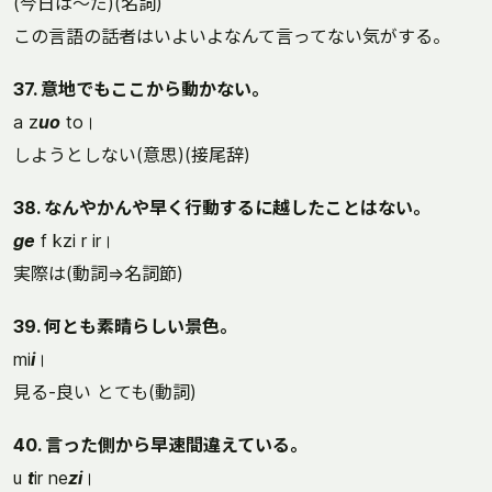
(今日は～だ)(名詞)
この言語の話者はいよいよなんて言ってない気がする。
37. 意地でもここから動かない。
a z
uo
to।
しようとしない(意思)(接尾辞)
38. なんやかんや早く行動するに越したことはない。
ge
f kzi r ir।
実際は(動詞⇒名詞節)
39. 何とも素晴らしい景色。
mi
i
।
見る-良い とても(動詞)
40. 言った側から早速間違えている。
u
t
ir ne
zi
।