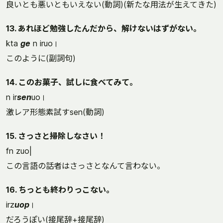
良いとも悪いともいえない(動詞)(新たな用法が生えてきた)
13. あれほど勉強したんだから、解けないはずがない。
kta
ge
n iruo।
このように(副詞句)
14. このお菓子、試しに食べてみて。
n ir
sen
uo।
激レア形態素試すsen(動詞)
15. さっさと掃除しなさい！
fn zuo|
この言語の話者はさっさとなんて言わない。
16. ちっとも終わりっこない。
irz
uop
।
だろうぽい(接尾辞+接尾辞)