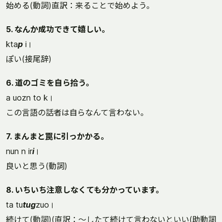
始める(動詞)直訳：来ることで始めよう。
5. なんか成功できて嬉しい。
kta
p
i।
ぽい(接尾辞)
6. 道のゴミを自ら拾う。
a uozn to k।
この言語の話者は自らなんて言わない。
7. まんまと罠に引っかかる。
nun n ir
i
।
良いと思う(動詞)
8. いちいち注意しなくても分かっています。
ta tu
tug
zuo।
続けて(動詞)(直訳：～したて続けて言わないといい(助動詞