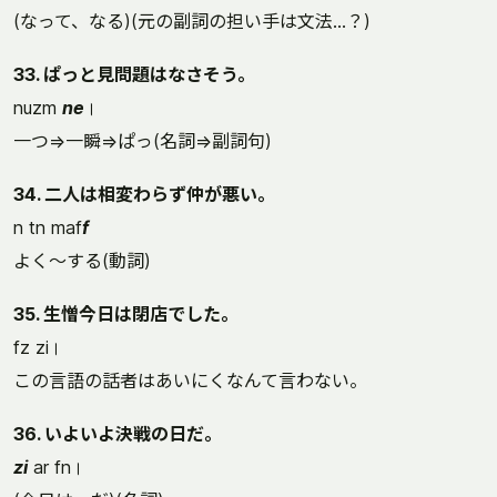
(なって、なる)(元の副詞の担い手は文法…？)
33. ぱっと見問題はなさそう。
nuzm
ne
।
一つ⇒一瞬⇒ぱっ(名詞⇒副詞句)
34. 二人は相変わらず仲が悪い。
n tn maf
f
よく～する(動詞)
35. 生憎今日は閉店でした。
fz zi।
この言語の話者はあいにくなんて言わない。
36. いよいよ決戦の日だ。
zi
ar fn।