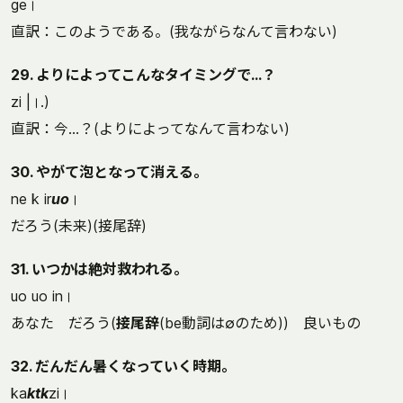
ge।
直訳：このようである。(我ながらなんて言わない)
29. よりによってこんなタイミングで…？
zi |।.)
直訳：今…？(よりによってなんて言わない)
30. やがて泡となって消える。
ne k ir
uo
।
だろう(未来)(接尾辞)
31. いつかは絶対救われる。
uo uo in।
あなた だろう(
接尾辞
(be動詞は∅のため)) 良いもの
32. だんだん暑くなっていく時期。
ka
ktk
zi।