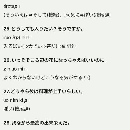
t
irzta
p
।
(そういえば⇒そして(接続)、)何気に⇒ぽい(接尾辞)
25. どうしても入りたい？そうですか。
iruo
irp
) nun।
入るぽい(⇒大きい⇒甚だ)⇒副詞句
26. いっそそこら辺の花になっちゃえばいいのに。
z
n uo mi i।
よくわからないけどこうなる気がする！()
27. どうやら彼は料理が上手いらしい。
uo r irn ki
p
।
ぽい(接尾辞)
28. 我ながら最高の出来栄えだ。