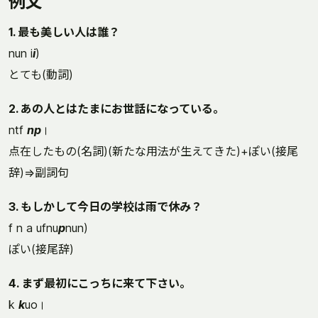
例文
1. 最も美しい人は誰？
nun i
i
)
とても(動詞)
2. あの人とはたまにお世話になっている。
ntf
np
।
点在したもの(名詞)(新たな用法が生えてきた)+ぽい(接尾
辞)⇒副詞句
3. もしかして今日の学校は雨で休み？
f n a ufnu
p
nun)
ぽい(接尾辞)
4. まず最初にこっちに来て下さい。
k
k
uo।