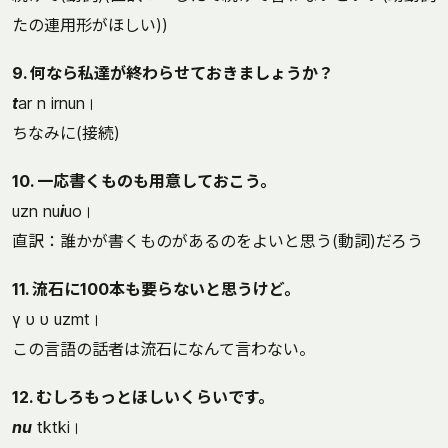
たの連用形がほしい))
9. 何なら私達が終わらせておきましょうか？
t
ar n irnun।
ちなみに(接続)
10. 一応書くものも用意しておこう。
uzn nu
i
uo।
直訳：誰かが書くものがあるのをよいと思う(動詞)だろう
11. 流石に100本も要らないと思うけど。
γ υ υ uzmt।
この言語の話者は流石になんて言わない。
12. むしろもっとほしいくらいです。
nu
tktki।