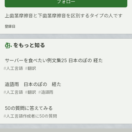
フォロー
上歯茎摩擦音と下歯茎摩擦音を区別するタイプの人です
登録日
d̺͆͡ɟ˖
をもっと知る
サーバーを食べたい例文集25 日本のぽの 経た
#
人工言語
#
翻訳
造語雨 日本のぽの 経た
#
人工言語
#
翻訳
#
造語雨
50の質問に答えてみる
#
人工言語作成者に50の質問