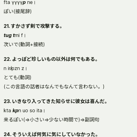
fta γγγγ
p
ne।
ぽい(接尾辞)
21. すかさず剣で攻撃する。
tug t
mi f।
次いで(動詞+接続)
22. よっぽど珍しいもの以外は何でもある。
n ir
i
pzn z।
とても(動詞)
(この言語の話者はなんでもなんて言わない。)
23. いきなり入ってきた知らせに彼女は喜んだ。
kta
kp
n uo so ita।
来るぽい(⇒小さい⇒少ない時間で)⇒副詞句
24. そういえば何気に気にしていなかった。