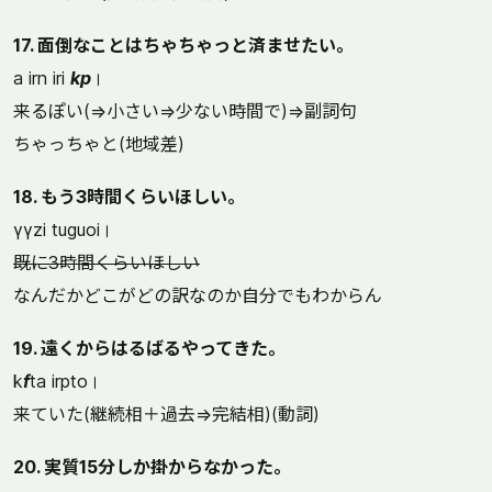
17. 面倒なことはちゃちゃっと済ませたい。
a irn iri
kp
।
来るぽい(⇒小さい⇒少ない時間で)⇒副詞句
ちゃっちゃと(地域差)
18. もう3時間くらいほしい。
γγzi tuguoi।
既に3時間くらいほしい
なんだかどこがどの訳なのか自分でもわからん
19. 遠くからはるばるやってきた。
k
f
ta irpto।
来ていた(継続相＋過去⇒完結相)(動詞)
20. 実質15分しか掛からなかった。