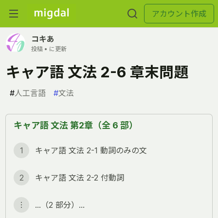
アカウント作成
コキあ
投稿 •
に更新
キャア語 文法 2-6 章末問題
#
人工言語
#
文法
キャア語 文法 第2章（全 6 部）
1
キャア語 文法 2-1 動詞のみの文
2
キャア語 文法 2-2 付動詞
︙
…（2 部分）…