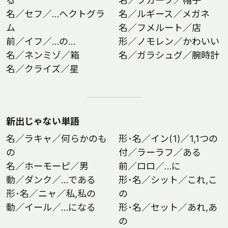
る
名／ブカーク／帽子
名／セフ／…ヘクトグラ
名／ルギース／メガネ
ム
名／フメルート／店
前／イフ／…の…
形／ノモレン／かわいい
名／ネンミゾ／箱
名／ガラシュグ／腕時計
名／クライズ／星
新出じゃない単語
名／ラキャ／何らかのも
形･名／イン(1)／1,1つの
の
付／ラーラフ／ある
名／ホーモーピ／男
前／ロロ／…に
動／ダンク／…である
形･名／シット／これ,こ
形･名／ニャ／私,私の
の
動／イール／…になる
形･名／セット／あれ,あ
の