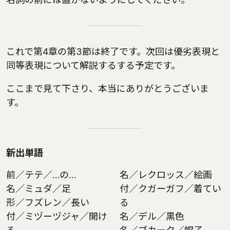
これで第4章の第3節は終了です。次回は優劣表現と
同等表現について解説するする予定です。
ここまで見て下さり、本当にありがとうございま
す。
新出単語
前／テテ／…の…
名／レクロッス／絵画
名／ミュダ／足
付／クガーガフ／着てい
形／フズレン／長い
る
付／ミヅーヅジャ／開け
名／デル／黒色