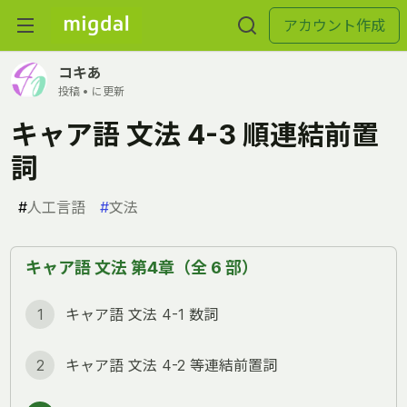
アカウント作成
コキあ
投稿 •
に更新
キャア語 文法 4-3 順連結前置
詞
#
人工言語
#
文法
キャア語 文法 第4章（全 6 部）
1
キャア語 文法 4-1 数詞
2
キャア語 文法 4-2 等連結前置詞