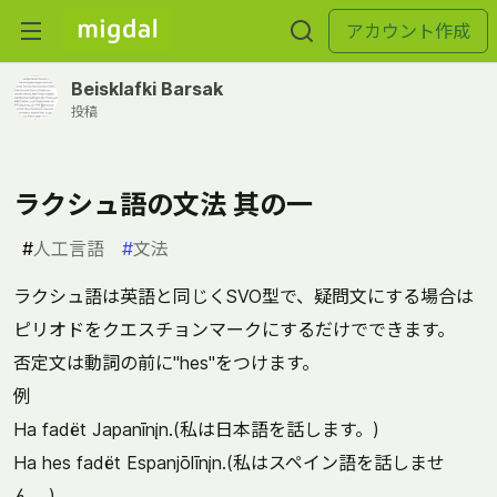
アカウント作成
Beisklafki Barsak
投稿
ラクシュ語の文法 其の一
#
人工言語
#
文法
ラクシュ語は英語と同じくSVO型で、疑問文にする場合は
ピリオドをクエスチョンマークにするだけでできます。
否定文は動詞の前に"hes"をつけます。
例
Ha fadët Japanīnįn.(私は日本語を話します。)
Ha hes fadët Espanjōlīnįn.(私はスペイン語を話しませ
ん。)