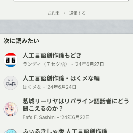
お約束
•
通報する
次に読みたい
人工言語創作論もどき
ランディ（７セグ語） -
’24年6月27日
人工言語創作論・はくメな編
はくメな -
’24年6月24日
葛城リーリヤはリパライン語話者にどう
聞こえるのか？
Fafs F. Sashimi -
’24年6月22日
ふぃるきしゃ版 人工言語創作論