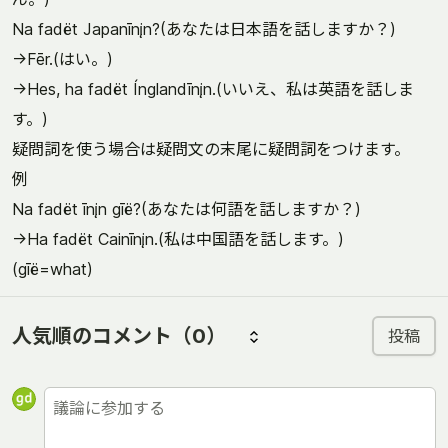
Na fadët Japanīnįn?(あなたは日本語を話しますか？)
→Fēr.(はい。)
→Hes, ha fadët Ínglandīnįn.(いいえ、私は英語を話しま
す。)
疑問詞を使う場合は疑問文の末尾に疑問詞をつけます。
例
Na fadët īnįn gīë?(あなたは何語を話しますか？)
→Ha fadët Cainīnįn.(私は中国語を話します。)
(gīë=what)
人気順のコメント
（0）
投稿