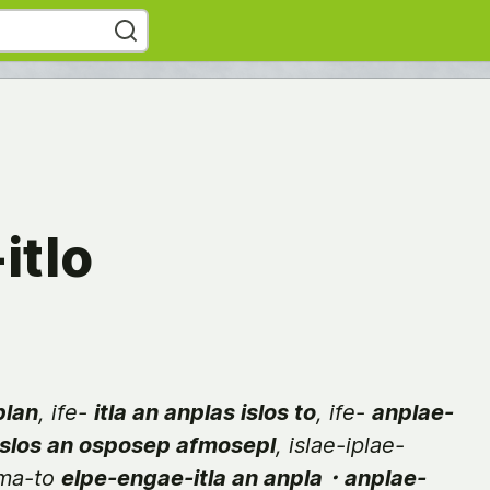
itlo
plan
, ife-
itla an anplas islos to
, ife-
anplae-
 islos an osposep afmosepl
, islae-iplae-
ma-to
elpe-engae-itla an anpla ･ anplae-