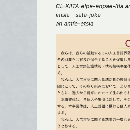
CL-KIITA elpe-enpae-itla a
imsla sata-joka
an amfe-etsla