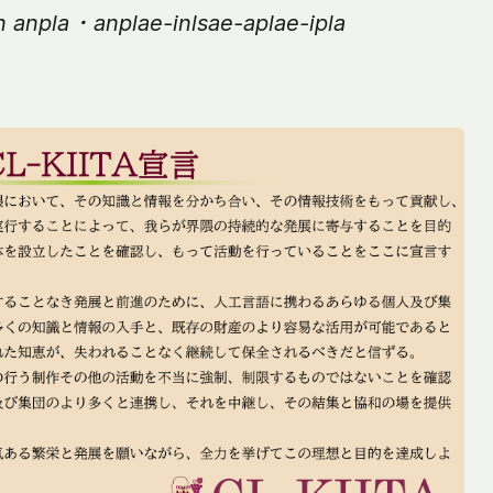
n anpla ･ anplae-inlsae-aplae-ipla