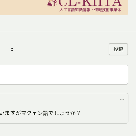
）
投稿
いますがマクェン語でしょうか？