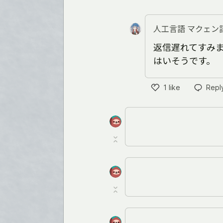
Like
人工言語 マクェン
返信遅れてすみ
はいそうです。
1
like
Repl
Like