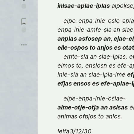
を
inlsae-aplae-iplas
alpoksep
入
れ
コ
る
メ
elpe-enpa-inie-osle-apl
ン
enpa-inie-amfe-sla an slae-
ト
に
anplas asfosep an, ejae-e
保
飛
存
ぶ
elie-ospos to anjos es ota
emte-sla an slae-iplas,
elmos to, enslosn es efe-a
inie-sla an slae-ipla-ime
ef
efjas ensos es efe-aplae-i
elpe-enpa-inie-oslae-
alme-otje-otja an aslsas
en
anlmas ofpjos to anlos.
leifa3/12/30