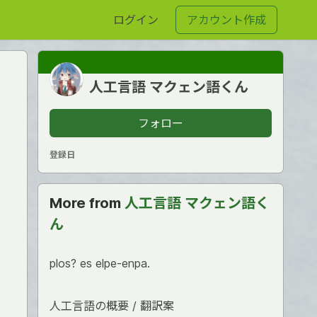
ログイン
アカウント作成
人工言語 マクェン語くん
フォロー
登録日
More from
人工言語 マクェン語く
ん
plos? es elpe-enpa.
人工言語の概要 / 翻訳案