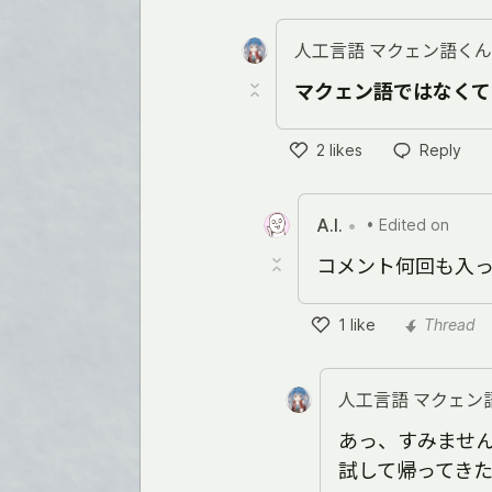
Like
人工言語 マクェン語くん
マクェン語ではなくて
2
likes
Reply
Like
A.I.
•
• Edited on
コメント何回も入
1
like
Thread
Like
人工言語 マクェン
あっ、すみません
試して帰ってきたら