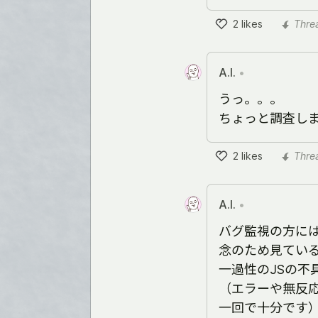
2
likes
Thre
Like
A.I.
•
うっ。。。
ちょっと調査し
2
likes
Thre
Like
A.I.
•
バグ監視の方に
念のため見てい
一過性のJSの不
（エラーや無反
一回で十分です