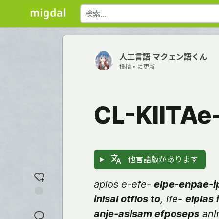
人工言語 マクェン語くん
投稿 •
に更新
CL-KIITAe-
他言語版があります
aplos e-efe-
elpe-enpae-i
inlsal otflos to
, ife-
elplas
反
応
anje-aslsam efposeps
anl