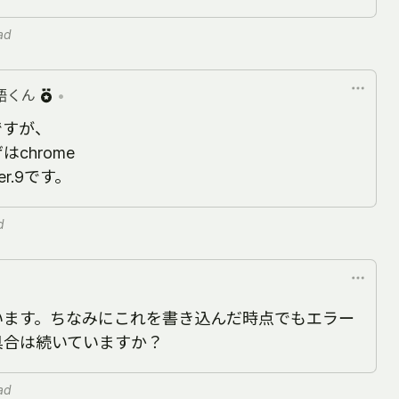
ad
語くん
•
ですが、
chrome
er.9です。
d
います。ちなみにこれを書き込んだ時点でもエラー
具合は続いていますか？
ad