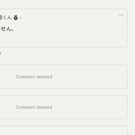
語くん
•
ません、
y
Comment deleted
Comment deleted