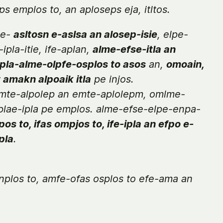
s emplos to, an aploseps eja, itltos.
ae-
asltosn e-aslsa an alosep-isie
, elpe-
ipla-itie, ife-aplan,
alme-efse-itla an
lpla-alme-olpfe-osplos to asos
an,
omoain,
t amakn alpoaik itla
pe injos.
 emte-alpolep an emte-aplolepm, omlme-
plae-ipla pe emplos. alme-efse-elpe-enpa-
pos to, ifas ompjos to, ife-ipla an efpo e-
pla
.
plos to, amfe-ofas osplos to efe-ama an