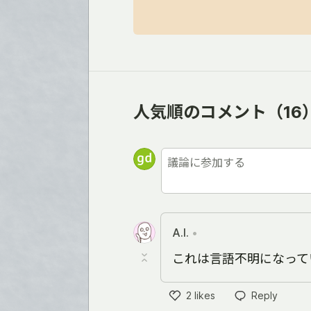
人気順のコメント
（16
A.I.
•
これは言語不明になって
2
likes
Reply