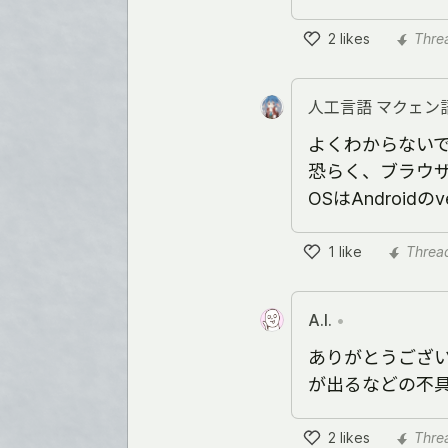
2
likes
Thre
Like
人工言語 マクェン
よくわからない
恐らく、ブラウザは
OSはAndroidのv
1
like
Threa
Like
A.I.
•
ありがとうござ
が出るなどの不
2
likes
Thre