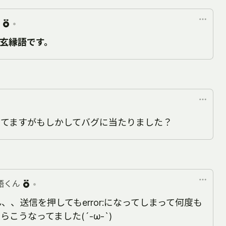
•
玄縁語です。
ってますがもしかしてバグに当たりました？
語くん
•
、、送信を押してもerror:になってしまって何度も
こうなってました(´-ω-`)