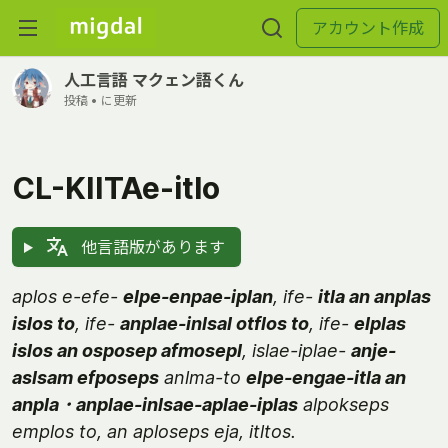
アカウント作成
人工言語 マクェン語くん
投稿 •
に更新
CL-KIITAe-itlo
他言語版があります
aplos e-efe-
elpe-enpae-iplan
, ife-
itla an anplas
islos to
, ife-
anplae-inlsal otflos to
, ife-
elplas
islos an osposep afmosepl
, islae-iplae-
anje-
aslsam efposeps
anlma-to
elpe-engae-itla an
anpla ･ anplae-inlsae-aplae-iplas
alpokseps
emplos to, an aploseps eja, itltos.