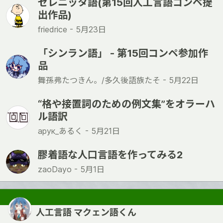
セレニッタ語(第15回人工言語コンペ提
出作品)
friedrice -
5月23日
「シンラン語」 - 第15回コンペ参加作
品
舞孫弗たつきん。/多久後語族たそ -
5月22日
“格や接置詞のための例文集”をオラーハ
ル語訳
арук_あるく -
5月21日
膠着語な人口言語を作ってみる2
zaoDayo -
5月1日
人工言語 マクェン語くん