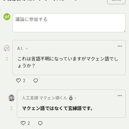
A.I.
•
これは言語不明になっていますがマクェン語でし
ょうか？
2
い
い
人工言語 マクェン語くん
•
ね
マクェン語ではなくて玄縁語です。
2