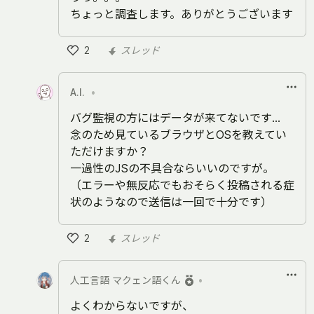
ちょっと調査します。ありがとうございます
2
スレッド
い
い
A.I.
•
ね
バグ監視の方にはデータが来てないです…
念のため見ているブラウザとOSを教えてい
ただけますか？
一過性のJSの不具合ならいいのですが。
（エラーや無反応でもおそらく投稿される症
状のようなので送信は一回で十分です）
2
スレッド
い
い
人工言語 マクェン語くん
•
ね
よくわからないですが、