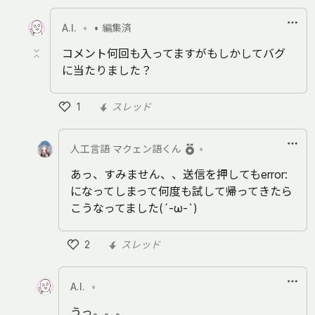
い
い
A.I.
•
• 編集済
ね
コメント何回も入ってますがもしかしてバグ
に当たりました？
1
スレッド
い
い
人工言語 マクェン語くん
•
ね
あっ、すみません、、送信を押してもerror:
になってしまって何度も試して帰ってきたら
こうなってました(´-ω-`)
2
スレッド
い
い
A.I.
•
ね
うっ。。。