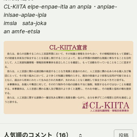
CL-KIITA elpe-enpae-itla an anpla ･ anplae-
inlsae-aplae-ipla
imsla sata-joka
an amfe-etsla
人気順のコメント
（16）
投稿