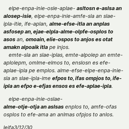
elpe-enpa-inie-osle-aplae-
asltosn e-aslsa an
alosep-isie
, elpe-enpa-inie-amfe-sla an slae-
ipla-itie, ife-aplan,
alme-efse-itla an anplas
asfosep an, ejae-elpla-alme-olpfe-osplos to
asos
an,
omoain, elie-ospos to anjos es otat
amakn alpoaik itla
pe injos.
emte-sla an slae-iplas, emte-alpolep an emte-
aplolepm, omlme-elmos to, enslosn es efe-
aplae-ipla pe emplos. alme-efse-elpe-enpa-inie-
sla an slae-ipla-ime
efpos to, ifas ompjos to, ife-
ipla an efpo e-efjas ensos es efe-aplae-ipla
.
elpe-enpa-inie-oslae-
alme-otje-otja an aslsas
enplos to, amfe-ofas
osplos to efe-ama an anlmas ofpjos to anlos.
leifa3/12/30