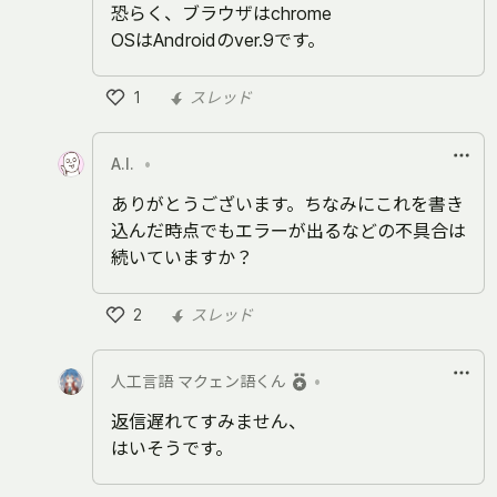
恐らく、ブラウザはchrome
OSはAndroidのver.9です。
1
スレッド
い
い
A.I.
•
ね
ありがとうございます。ちなみにこれを書き
込んだ時点でもエラーが出るなどの不具合は
続いていますか？
2
スレッド
い
い
人工言語 マクェン語くん
•
ね
返信遅れてすみません、
はいそうです。