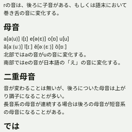
rの音は、後ろに子音がある、もしくは語末において
巻き舌の音に変化する。
母音
a[a(u)] i[ɪ] e[ə(ɛ)] o[ɒ] u[u]
ā[aː(uː)] ī[ɪː] ē[əː(ɛː)] ō[ɒː]
北部ではaの音がuの音に変化する。
南部ではeの音が日本語の「え」の音に変化する。
二重母音
音が変わることは無いが、後ろについた母音は上が
り調子になることが多い。
長音系の母音が連続する場合は後ろの母音が短音系
の母音になることがある。
では