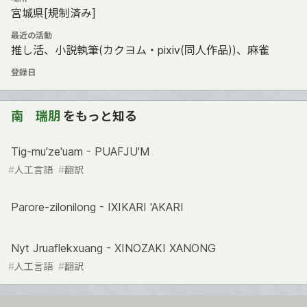
宮城県[規制済み]
最近の活動
推し活、小説執筆(カクヨム・pixiv(同人作品))、麻雀
登録日
南 瑞朋
をもっと知る
Тig-mu'ze'uam - PUAFJU'M
#
人工言語
#
翻訳
Parore-zilonilong - IXIKARI 'AKARI
Nyt Jruaflekxuang - XINOZAKI XANONG
#
人工言語
#
翻訳