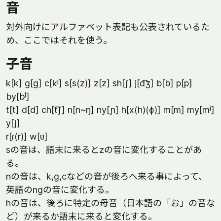
音
対外向けにアルファベット表記も公表されているた
め、ここではそれを使う。
子音
k[k] g[ɡ] c[kʲ] s[s(z)] z[z] sh[ʃ] j[d͡ʒ] b[b] p[p]
by[bʲ]
t[t] d[d] ch[t͡ʃ] n[n~ŋ] ny[ɲ] h[x(h)(ɸ)] m[m] my[mʲ]
y[j]
r[ɾ(r)] w[ʋ]
sの音は、語末に来るとzの音に変化することがあ
る。
nの音は、k,g,cなどの音が後ろへ来る事によって、
英語のngの音に変化する。
hの音は、後ろに特定の母音（日本語の「お」の音な
ど）が来るか語末に来ると変化する。