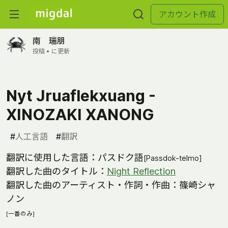
アカウント作成
南 瑞朋
投稿 •
に更新
Nyt Jruaflekxuang -
XINOZAKI XANONG
#
人工言語
#
翻訳
翻訳に使用した言語：パスドク語
[Passdok-telmo]
翻訳した曲のタイトル：
Night Reflection
翻訳した曲のアーティスト・作詞・作曲：篠崎シャ
ノン
[一番のみ]