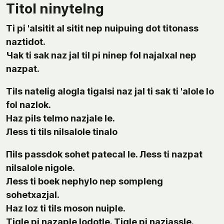
Тitol ninytelng
Тi pi 'alsitit al sitit nep nuipuing dot titonass
naztidot.
Чak ti sak naz jal til pi ninep fol najalxal nep
nazpat.
Тils natelig alogla tigalsi naz jal ti sak ti 'alole lo
fol nazlok.
Нaz pils telmo nazjale le.
Лess ti tils nilsalole tinalo
Пils passdok sohet patecal le. Лess ti nazpat
nilsalole nigole.
Лess ti boek nephylo nep sompleng
sohetxazjal.
Нaz loz ti tils moson nuiple.
Тigle pi nazaple lodotle. Тigle pi nazjassle.