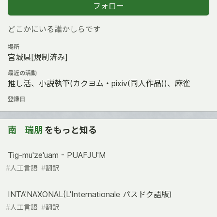
フォロー
どこかにいる誰かしらです
場所
宮城県[規制済み]
最近の活動
推し活、小説執筆(カクヨム・pixiv(同人作品))、麻雀
登録日
南 瑞朋
をもっと知る
Тig-mu'ze'uam - PUAFJU'M
#
人工言語
#
翻訳
INTA'NAXONAL(L'Internationale パスドク語版)
#
人工言語
#
翻訳