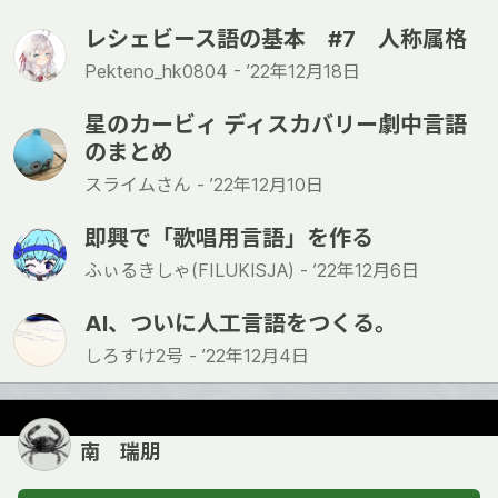
レシェビース語の基本 #7 人称属格
Pekteno_hk0804 -
’22年12月18日
星のカービィ ディスカバリー劇中言語
のまとめ
スライムさん -
’22年12月10日
即興で「歌唱用言語」を作る
ふぃるきしゃ(FILUKISJA) -
’22年12月6日
AI、ついに人工言語をつくる。
しろすけ2号 -
’22年12月4日
南 瑞朋