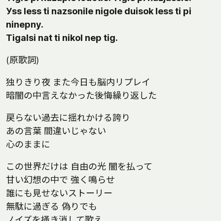
Уss less ti nazsonile nigole duisok less ti pi
ninepny.
Тigalsi nat ti nikol nep tig.
(原歌詞)
独りきり夜 また今日も脳内リプレイ
暗闇の中言えなかった後悔繰り返した
戻らない過去に揺れかける誇り
あの言葉 間違いじゃない
心のままに
この世界だけは 自由の光 闇を払って
甘い幻想の中で 強く鳴らせ
誰にも見せないストーリー
無駄に過ぎる 偽りでも
ノイズを掻き消して歌え