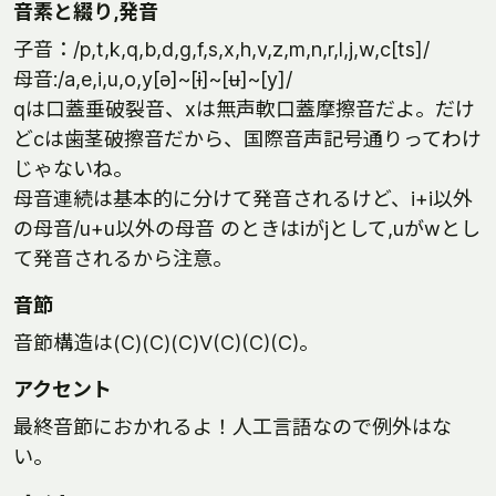
音素と綴り,発音
子音：/p,t,k,q,b,d,g,f,s,x,h,v,z,m,n,r,l,j,w,c[ts]/
母音:/a,e,i,u,o,y[ə]~[ɨ]~[ʉ]~[y]/
qは口蓋垂破裂音、xは無声軟口蓋摩擦音だよ。だけ
どcは歯茎破擦音だから、国際音声記号通りってわけ
じゃないね。
母音連続は基本的に分けて発音されるけど、i+i以外
の母音/u+u以外の母音 のときはiがjとして,uがwとし
て発音されるから注意。
音節
音節構造は(C)(C)(C)V(C)(C)(C)。
アクセント
最終音節におかれるよ！人工言語なので例外はな
い。