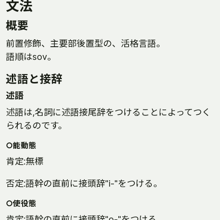
文法
概要
前置修飾、主要部後置型の、活格言語。
語順はsov。
述語と接辞
述語
述語は,名詞に述語接尾辞をつけることによってつく
られるのです。
○能動態
肯定:無標
否定:語幹の直前に接頭辞"i-"をつける。
○使役態
肯定:語幹の直前に接頭辞"o-"をつける。