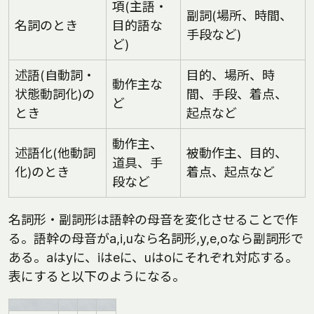
項(主語・
副詞(場所、時間、
名詞のとき
目的語な
手段など)
ど)
述語(自動詞・
目的、場所、時
動作主な
状態動詞化)の
間、手段、着点、
ど
とき
起点など
動作主、
述語化(他動詞
被動作主、目的、
道具、手
化)のとき
着点、起点など
段など
名詞形・副詞形は語幹の母音を変化させることで作
る。語幹の母音がa,i,uなら名詞形,y,e,oなら副詞形で
ある。aはyに、iはeに、uはoにそれぞれ対応する。
表にすると以下のようになる。