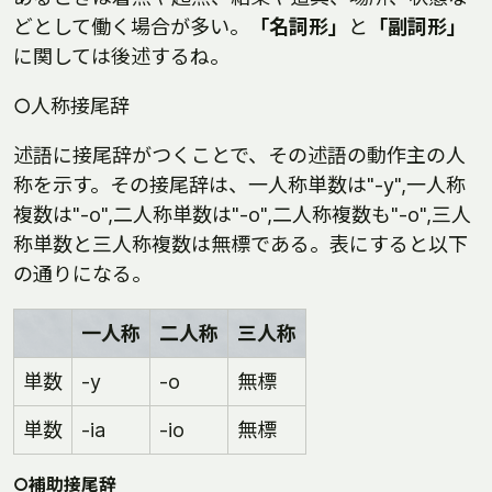
どとして働く場合が多い。
「名詞形」
と
「副詞形」
に関しては後述するね。
○人称接尾辞
述語に接尾辞がつくことで、その述語の動作主の人
称を示す。その接尾辞は、一人称単数は"-y",一人称
複数は"-o",二人称単数は"-o",二人称複数も"-o",三人
称単数と三人称複数は無標である。表にすると以下
の通りになる。
一人称
二人称
三人称
単数
-y
-o
無標
単数
-ia
-io
無標
○補助接尾辞