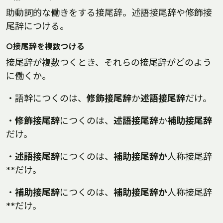
助動詞的な働きをする接尾辞。述語接尾辞や修飾接
尾辞につける。
○接尾辞を複数つける
接尾辞が複数つくとき、それらの接尾辞がどのよう
に働くか。
・語幹につくのは、
修飾接尾辞
か
述語接尾辞
だけ。
・
修飾接尾辞
につくのは、
述語接尾辞
か
補助接尾辞
だけ。
・
述語接尾辞
につくのは、
補助接尾辞か
人称接尾辞
**だけ。
・
補助接尾辞
につくのは、
補助接尾辞か
人称接尾辞
**だけ。