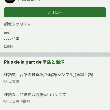
フォロー
超低クオリティ
場所
ルルイエ
登録日
Plus de la part de
矛盾と混沌
述語無し言語の最新版,Paiq語(シンプル)(声調言語)
#
人工言語
述語なし特殊抱合言語withリンゴ文
#
人工言語
#
翻訳