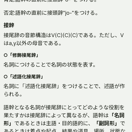
否定:語幹の直前に接頭辞"jo-"をつける。
接辞
接尾辞の音節構造はV(C)(C)(C)である。ただし、V
はa,y以外の母音である。
○「修飾接尾辞」
名詞につけることで名詞の状態を表す。
○「述語化接尾辞」
名詞に「述語化接尾辞」をつけることで、述語が作
られる。
語幹となる名詞が接尾辞にとってどのような役割を
果たすかは接尾辞によって異なるが、語幹は
「名詞
形」
であるときは主語・目的語的に、
「副詞形」
で
あるときは着点や起点、結果や道具、場所、状態な