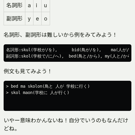
名詞形
a
i
u
副詞形
y
e
o
名詞形、副詞形は難しいから例をみてみよう！
名詞形:skul(学校が/を),      bid(鳥が/を),    ma(人が/を)
例文も見てみよう！
> bed ma skolon(鳥と 人が 学校に行く)

> skol maon(学校に 人が行く)

いやー意味わかんないね！自分でいうのもなんだけ
どね。