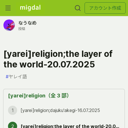
アカウント作成
なうなめ
投稿
[yarei]religion;the layer of
the world-20.07.2025
#
ヤレイ語
[yarei]religion（全 3 部）
1
[yarei]religion;dajuku'akegi-16.07.2025
2
[yarei]religion;the layer of the world-20.07.2025