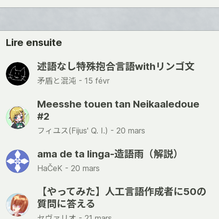
Lire ensuite
述語なし特殊抱合言語withリンゴ文
矛盾と混沌 -
15 févr
Meesshe touen tan Neikaaledoue
#2
フィユス(Fijus' Q. I.) -
20 mars
ama de ta linga-造語雨（解説）
HaČeK -
20 mars
【やってみた】人工言語作成者に50の
質問に答える
セヴァリオ -
21 mars