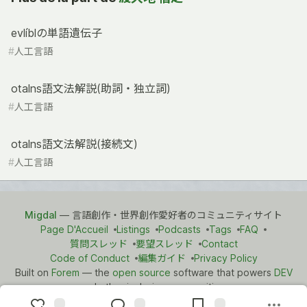
evlíblの単語遺伝子
#
人工言語
otalns語文法解説(助詞・独立詞)
#
人工言語
otalns語文法解説(接続文)
#
人工言語
Migdal
— 言語創作・世界創作愛好者のコミュニティサイト
Page D'Accueil
Listings
Podcasts
Tags
FAQ
質問スレッド
要望スレッド
Contact
Code of Conduct
編集ガイド
Privacy Policy
Built on
Forem
— the
open source
software that powers
DEV
and other inclusive communities.
Made with love and
Ruby on Rails
. Migdal
©
2021 - 2026.