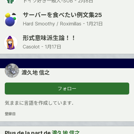
ドイツ好き一般人-SUB -
2月8日
サーバーを食べたい例文集25
Hard Smoothy / Roximillas -
1月21日
形式意味派生論！！
Casolot -
1月17日
渡久地 信之
フォロー
気ままに言語を作成しています．
登録日
Plus de la part de
渡久地 信之