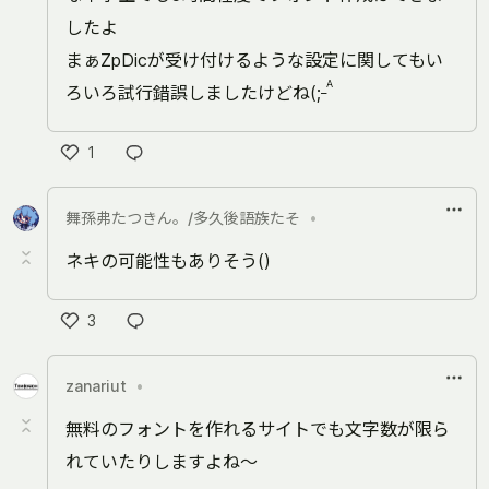
したよ
まぁZpDicが受け付けるような設定に関してもい
A
_
ろいろ試行錯誤しましたけどね(;
1
い
い
舞孫弗たつきん。/多久後語族たそ
•
ね
ネキの可能性もありそう()
3
い
い
zanariut
•
ね
無料のフォントを作れるサイトでも文字数が限ら
れていたりしますよね～