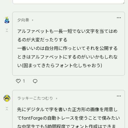
夕向奏
•
アルファベットも一長一短でない文字を当てはめ
るのが大変だったりする
一番いいのは自分用に作っといてそれを公開する
ときはアルファベットにするのがいいかもしれな
い(固まってきたらフォント化しちゃおう)
1
い
い
ラッキーこたつむり
•
ね
先にデジタルで字を書いた正方形の画像を用意し
てfontForgeの自動トレースを使うことで僕みたい
な中学生でも5時間程度でフォント作成はできま