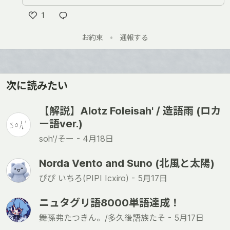
1
い
お約束
•
通報する
い
ね
次に読みたい
【解説】Alotz Foleisah' / 造語雨 (ロカ
ー語ver.)
soh'/そー -
4月18日
Norda Vento and Suno (北風と太陽)
ぴぴ いちろ(PIPI Icxiro) -
5月17日
ニュタグリ語8000単語達成！
舞孫弗たつきん。/多久後語族たそ -
5月17日