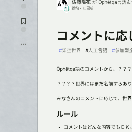
を
佐藤陽花
が
Öphëtqa言語
入
投稿 •
に更新
れ
コ
る
メ
ン
ト
コメントに応
に
保
飛
存
ぶ
#
架空世界
#
人工言語
#
参加型
Öphëtqa語のコメントから、？
？？？？世界にはまだ名前すらあり
みなさんのコメントに応じて、世界
ルール
コメントはどんな内容でもＯＫ