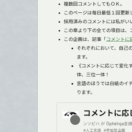
複数回コメントしてもＯＫ。
このページは毎日最低１回更新
採用済みのコメントには私がい
この章より下の全ての項目は、
この企画は、記事「
コメントに
それぞれにおいて、自己
ます。
《コメントに応じて変化
体、三位一体！
言語のほうでは白紙のイ
ります。
コメントに応
ンソピハ が Öphëtqa言語
#人工言語
#参加型企画