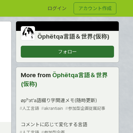
ログイン
アカウント作成
Öphëtqa言語＆世界(仮称)
フォロー
More from
Öphëtqa言語＆世界
(仮称)
øpʰɜt'a語綴り字関連メモ(随時更新)
#
人工言語
#
akrantiain
#
参加型企画従属記事
コメントに応じて変化する言語
#
人工言語
#
参加型企画