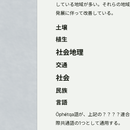
している地域が多い。それらの地域
発展に伴って改善している。
土壌
植生
社会地理
交通
社会
民族
言語
Öphëtqa語が、上記の？？？？
際共通語の1つとして通用する。