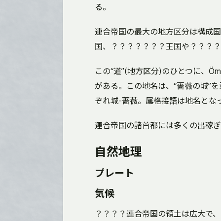
る。
連合帝国の最大の地方区分は構成国
国、？？？？？？？王国や？？？？
この“道”(地方区分)のひとつに、Ömpharra
がある。この地名は、“薔薇の城”を意味
ぞれ城-薔薇。属格接語は地名とな
連合帝国の諸首都には多くの出稼ぎ
自然地理
プレート
気候
？？？？連合帝国の領土は広大で、