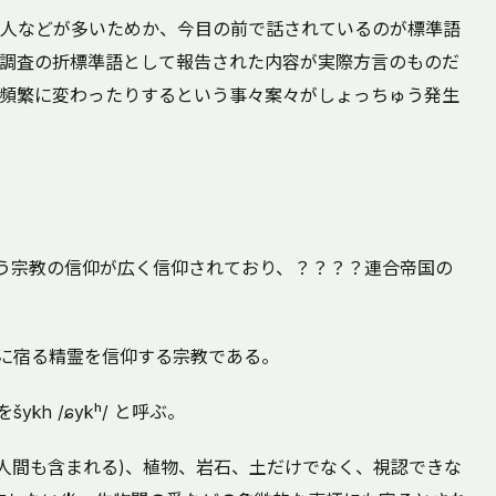
人などが多いためか、今目の前で話されているのが標準語
調査の折標準語として報告された内容が実際方言のものだ
頻繁に変わったりするという事々案々がしょっちゅう発生
øl/ という宗教の信仰が広く信仰されており、？？？？連合帝国の
万物に宿る精霊を信仰する宗教である。
ykh /ɕykʰ/ と呼ぶ。
々人間も含まれる)、植物、岩石、土だけでなく、視認できな