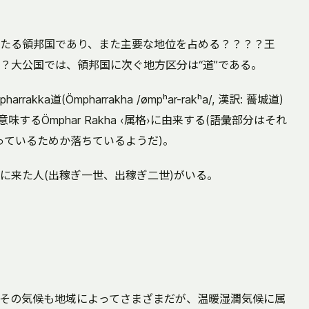
たる領邦国であり、また主要な地位を占める？？？？王
？大公国では、領邦国に次ぐ地方区分は“道”である。
kka道(Ömpharrakha /ømpʰar-rakʰa/, 漢訳: 薔城道)
するÖmphar Rakha ‹属格›に由来する(語彙部分はそれ
っているためか落ちているようだ)。
に来た人(出稼ぎ一世、出稼ぎ二世)がいる。
その気候も地域によってさまざまだが、温暖湿潤気候に属