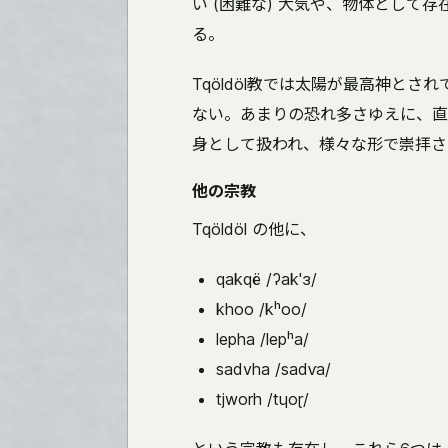
い (困難な) 大気や、物体とし
る。
Tqöldöl教では太陽が最高神とさ
ない。あまりの恐れ多さゆえに、直
身として扱われ、様々な形で崇拝さ
他の宗教
Tqöldöl の他に、
qakqë /ʔak'ɜ/
khoo /kʰoo/
lepha /lepʰa/
sadvha /sadⱱa/
tjworh /tɥoɽ/