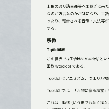
上掲の通り諸首都等へ出稼ぎに来た
なのか方言なのかが謎になり、言語
ったり、報告される音韻・文法等が
する。
宗教
Tqöldöl教
この世界ではTqöldöl /t'øld
国教もtqöldöl である。
Tqöldöl はアニミズム、つまり
Tqöldöl では、「万物に宿る精霊」をš
これは、動物 (いうまでもなく我