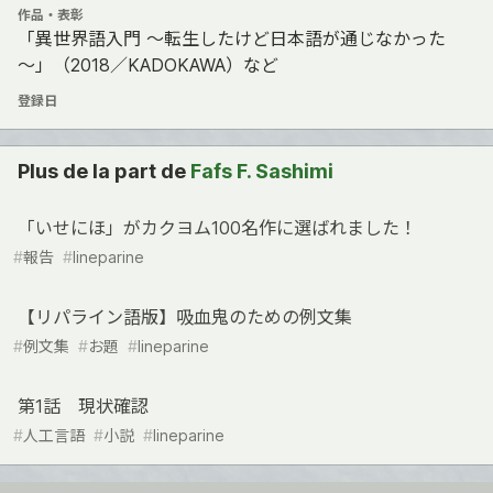
作品・表彰
「異世界語入門 ～転生したけど日本語が通じなかった
～」（2018／KADOKAWA）など
登録日
Plus de la part de
Fafs F. Sashimi
「いせにほ」がカクヨム100名作に選ばれました！
#
報告
#
lineparine
【リパライン語版】吸血鬼のための例文集
#
例文集
#
お題
#
lineparine
第1話 現状確認
#
人工言語
#
小説
#
lineparine