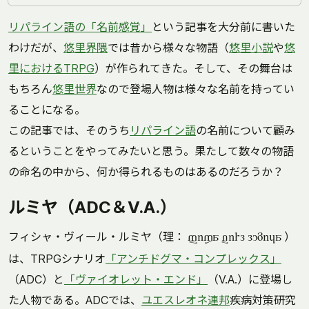
リパライン語の「名前感覚」
という記事を大分前に書いた
わけだが、
悠里界隈
では昔から様々な物語（
悠里小説
や
悠
里におけるTRPG
）が作られてきた。そして、その舞台は
もちろん
悠里世界
なので登場人物は様々な名前を持ってい
ることになる。
この記事では、そのうち
リパライン語
の名前について顧み
るということをやってみたいと思う。果たして数々の物語
の命名の中から、何か得られるものはあるのだろうか？
ルミヤ（ADC＆V.A.）
フィシャ・ヴィール・ルミヤ（理：
）
fixa virl lumija
は、TRPGシナリオ
「アンチドグマ・コンプレックス」
（ADC）と
「ヴァイオレット・エンド」
（V.A.）に登場し
た人物である。ADCでは、
ユエスレオネ連邦
疾病対策研究