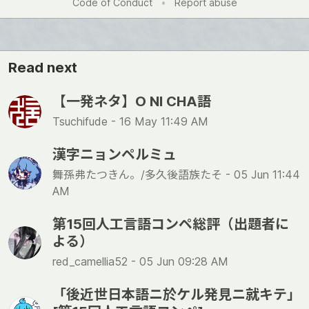
Code of Conduct
•
Report abuse
Read next
【一発ネタ】O NI CHA語
Tsuchifude -
16 May 11:49 AM
漢字ニョンペルミュ
舞孫弗たつきん。/多久後語族たそ -
05 Jun 11:44
AM
第15回人工言語コンペ総評（出題者に
よる）
red_camellia52 -
05 Jun 09:28 AM
「後近世日本語ニ於ケル発見ニ就キテ」