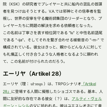
院（KSK）の研究者でプレイヤーと共に船内の混乱の首謀
者を見つけ出そうとする。V.A.では邪神とその信奉者を監
視し、世界の安寧を守る魔術師集団のリーダーとなり、プ
レイヤーたちに問題の解決を求める依頼者となった。
この名前は丁寧さを表す相位詞である "lu" と中性名前語尾
である "-ija"、そしてそれを繋ぎ合わせる緩衝音の "-m-" で
構成されている。彼女はきっと、親からどんな人に対して
も礼儀正しく付き合うような人格者となるように願われ
て、この名前が付けられたのだろう。
エーリヤ（Artikel 28）
エーリヤ（理：
）は、TRPGシナリオ
「Artikel
erlija
28」
に登場する人間に擬態したショゴスである。基本、人
間に友好的な存在である彼女（？）は、
アルティ・ヴェル
ガーン・レシル
の父に拾われる。彼はユエスレオネにて青