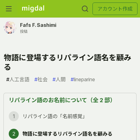
アカウント作成
Fafs F. Sashimi
投稿
物語に登場するリパライン語名を顧み
る
#
人工言語
#
社会
#
人間
#
lineparine
リパライン語のお名前について（全 2 部）
1
リパライン語の「名前感覚」
2
物語に登場するリパライン語名を顧みる