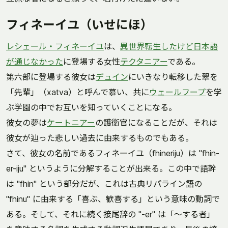
フィネーイユ（いせにほ）
レシェール・フィネーイユ
は、
異世界転生したけど日本語
が通じなかった
に登場する女性
テクタニアー
である。
第六部に登場する彼女は
デュイン
にいきなり転移した翠を
「先輩」（xatva）と呼んで慕い、共に
ウェールフープ
を学
ぶ学園の中でお互いを知っていくことになる。
彼女の夢は
ケートニアー
の護衛官になることだが、それは
彼女が辿った悲しい過去に由来するものでもある。
さて、彼女の名前であるフィネーイユ（fhineriju）は "fhin-
er-iju" というように分解することが出来る。この中で語幹
は "fhin" という部分だが、これは古典リパライン語の
"fhinu" に由来する「喜ぶ、歓喜する」という意味の動詞で
ある。そして、それに続く接尾辞の "-er" は「～する者」