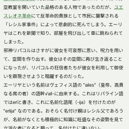
空教室を開いていた品格のある人物であったのだが、
ユエ
スレオネ革命
にて反革命的貴族として市民に襲撃される
「レシル家事件」によって悲劇的に死んでしまう。エーリ
ヤはこれを新聞で知り、部屋を飛び出して車に跳ねられて
しまった。
邪神リパコルはさすがに彼女を可哀想に思い、呪力を用い
て、空間を作り出す。彼女はその空間に再び生き返ること
になったが、リパコルの狂信者たちが彼女を利用して御使
いを顕現させようと暗躍するのだった。
エーリヤという名前はヴェフィス語の "ailes"（皇帝、高貴
なる席の者）の語幹√ail-に由来する。これはリパライン語
ではerlと書き、これに名前化語尾（-ija）を付けたのが
"erlija" なのである。おそらく名付け親はレシル父であろう
が、名前がなくとも積極的に知識に旺盛なその姿勢を見て
立派な者になると願って、名付けたに違いない。