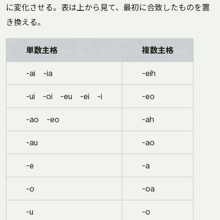
に変化させる。表は上から見て、最初に合致したものを置
き換える。
単数主格
複数主格
-ai -ia
-eih
-ui -oi -eu -ei -i
-eo
-ao -eo
-ah
-au
-ao
-e
-a
-o
-oa
-u
-o