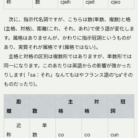
称
数
cjeih
cjeit
cjeo
次に、指示代名詞ですが、こちらは数(単数、複数)と格
(主格、対格)、距離(これ、それ、あれ)で使う語が変化しま
す。属格はありませんが、かわりに指示冠詞というものが
あり、実質それが属格です(属格ではない)。
主格と対格の区別は複数形ではありますが、単数形では
同一になります。このあたりは英語からの影響が強かった
りします(「sa：それ」なんてもはやフランス語の“ça”その
ものだったり)。
距
主
対
冠
離
数
格
格
詞
近
単
称
数
co
co
cun