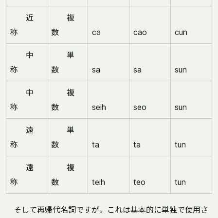
近
複
称
数
ca
cao
cun
中
単
称
数
sa
sa
sun
中
複
称
数
seih
seo
sun
遠
単
称
数
ta
ta
tun
遠
複
称
数
teih
teo
tun
そして再帰代名詞ですが。これは基本的に単独で使用さ