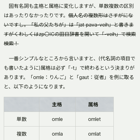
固有名詞も主格と属格に変化しますが、単数複数の区別
はあったりなかったりです。
個人名の複数形はさすがにな
いですし。「私の父たちが」は「jat pava-veih」と書きま
すがくわしくはzp〇ICの田日辞書を開いて「-veih」で検索
検索！
一番シンプルなところから言いますと、(代名詞の項目で
も書いたように)属格は必ず「-t」で終わるという決まりが
あります。「omle：りんご」と「gaut：従者」を例に取る
と、以下のようになります。
主格
属格
単数
omle
omlet
複数
omla
omlat