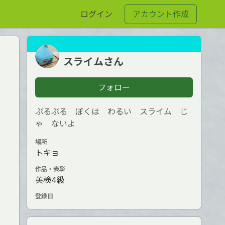
ログイン
アカウント作成
スライムさん
フォロー
ぷるぷる ぼくは わるい スライム じ
ゃ ないよ
場所
トキョ
作品・表彰
英検4級
登録日