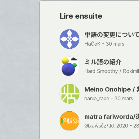
Lire ensuite
単語の変更につい
HaČeK -
30 mars
ミル語の紹介
Hard Smoothy / Roximil
Meino Onohip
nanio_rape -
30 mars
matra fariword
Ølxaŵsůz/tkt 2020 -
28