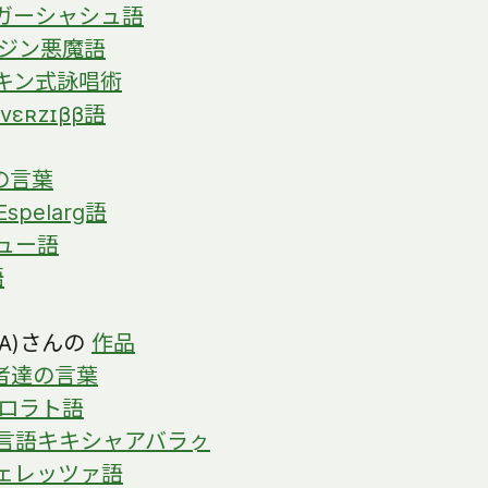
ガーシャシュ語
ジン悪魔語
キン式詠唱術
vɛʀzɪββ語
の言葉
Espelarg語
ュー語
語
JA)さんの
作品
者達の言葉
ロラト語
言語キキシャアバラㇰ
ェレッツァ語