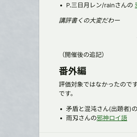
P.三日月レン/rainさんの
講評書くの大変だわー
（開催後の追記）
番外編
評価対象ではなかったので
です。
矛盾と混沌さん(出題者)
雨刄さんの
邪神ロイ語