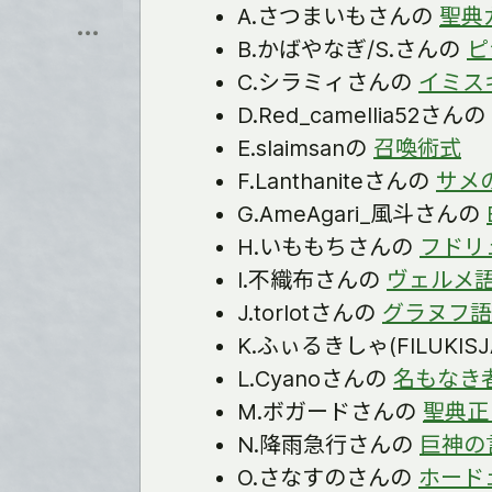
保
A.さつまいもさんの
聖典
飛
存
ぶ
B.かばやなぎ/S.さんの
ピ
C.シラミィさんの
イミス
D.Red_camellia52さんの
E.slaimsanの
召喚術式
F.Lanthaniteさんの
サメ
G.AmeAgari_風斗さんの
H.いももちさんの
フドリ
I.不織布さんの
ヴェルメ
J.torlotさんの
グラヌフ語
K.ふぃるきしゃ(FILUKIS
L.Cyanoさんの
名もなき
M.ボガードさんの
聖典正
N.降雨急行さんの
巨神の
O.さなすのさんの
ホード