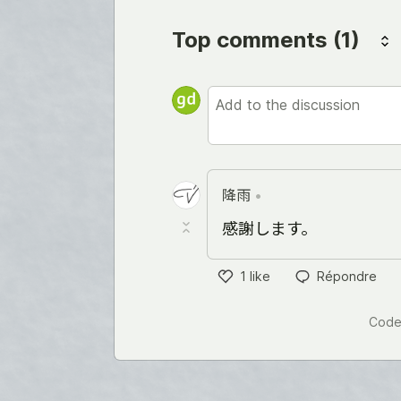
Top comments
(1)
降雨
•
感謝します。
1
like
Répondre
Like
Code