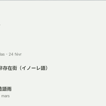
て
las -
24 févr
e / 非存在街（イノーレ語）
a/造語雨
 mars