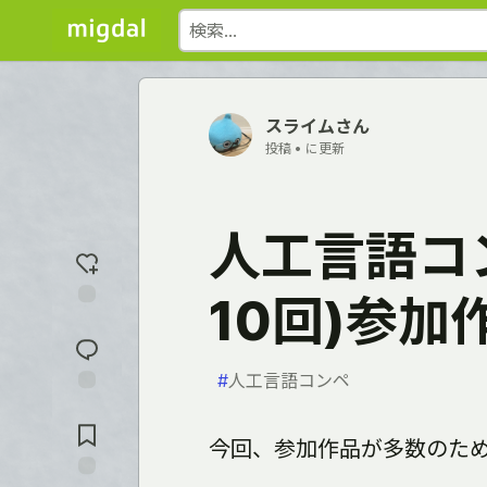
スライムさん
投稿 •
に更新
人工言語コン
10回)参加
反
応
を
入
#
人工言語コンペ
れ
コ
る
メ
今回、参加作品が多数のた
ン
ト
に