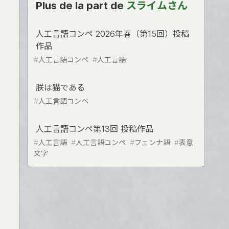
Plus de la part de
スライムさん
人工言語コンペ 2026年春（第15回）投稿
作品
#
人工言語コンペ
#
人工言語
朕は猫である
#
人工言語コンペ
人工言語コンペ第13回 投稿作品
#
人工言語
#
人工言語コンペ
#
フェンナ語
#
表意
文字