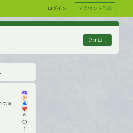
ログイン
アカウント作成
フォロー
。
0 字/語
6
1