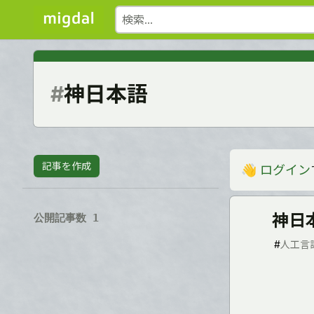
#
神日本語
記事を作成
👋
ログイン
神日
公開記事数 1
#
人工言