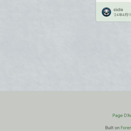
ciclo
’24年4月1
Page D'A
Built on
Fore