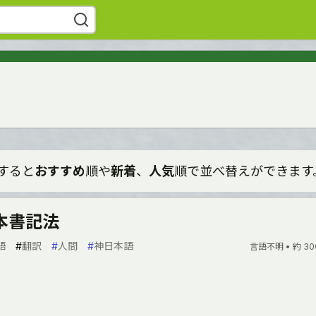
すると
おすすめ
順や
新着
、
人気
順で並べ替えができます
本書記法
語
#
翻訳
#
人間
#
神日本語
言語不明 •
約 30