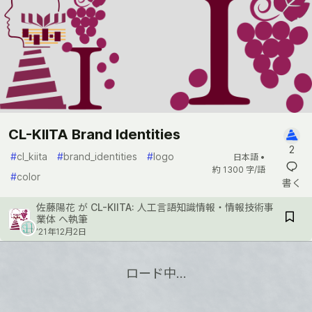
CL-KIITA Brand Identities
2
#
cl_kiita
#
brand_identities
#
logo
日本語 •
約 1300 字/語
#
color
書く
佐藤陽花
が
CL-KIITA: 人工言語知識情報・情報技術事
業体
へ執筆
’21年12月2日
ロード中…