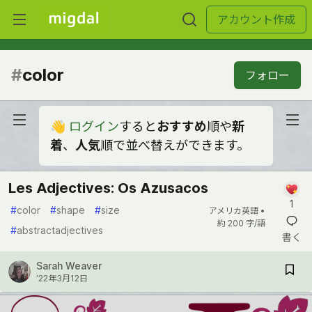
アカウント作成
#
color
フォロー
👋
ログイン
すると
おすすめ
順や
新
着
、
人気
順で並べ替えができます。
Les Adjectives: Os Azusacos
1
#
color
#
shape
#
size
アメリカ英語 •
約 200 字/語
#
abstractadjectives
書く
Sarah Weaver
’22年3月12日