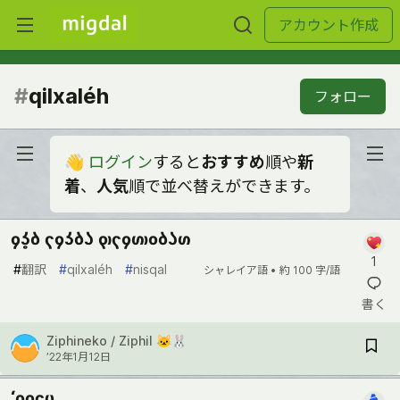
アカウント作成
#
qilxaléh
フォロー
👋
ログイン
すると
おすすめ
順や
新
着
、
人気
順で並べ替えができます。
lôk iloke qilmaken
1
#
翻訳
#
qilxaléh
#
nisqal
シャレイア語 •
約 100 字/語
書く
Ziphineko / Ziphil 🐱🐰
’22年1月12日
ʻalis