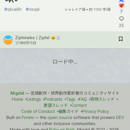
#
qilxaléh
#
nisqal
シャレイア語 •
約 1100 字/語
7
25
Ziphineko / Ziphil 🐱🐰
’21年8月15日
ロード中…
Migdal
— 言語創作・世界創作愛好者のコミュニティサイト
Home
Listings
Podcasts
Tags
FAQ
質問スレッド
要望スレッド
Contact
Code of Conduct
編集ガイド
Privacy Policy
Built on
Forem
— the
open source
software that powers
DEV
and other inclusive communities.
Made with love and
Ruby on Rails
. Migdal
©
2021 - 2026.