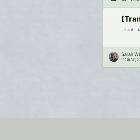
[Tra
#
font
Sarah W
’22年3月2