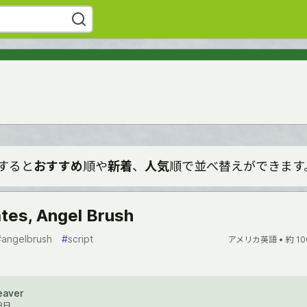
すると
おすすめ
順や
新着
、
人気
順で並べ替えができます
tes, Angel Brush
#
angelbrush
#
script
アメリカ英語 •
約 10
eaver
3日