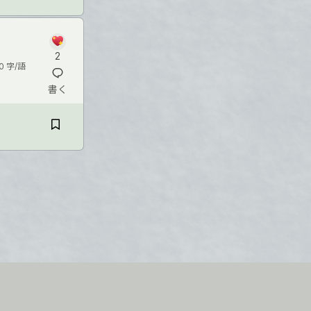
2
0 字/語
書く