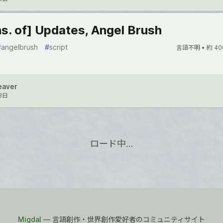
ns. of] Updates, Angel Brush
#
angelbrush
#
script
言語不明 •
約 40
eaver
3日
ロード中…
Migdal
— 言語創作・世界創作愛好者のコミュニティサイト