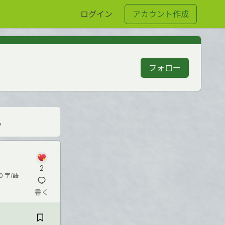
ログイン
アカウント作成
フォロー
。
2
0 字/語
書く