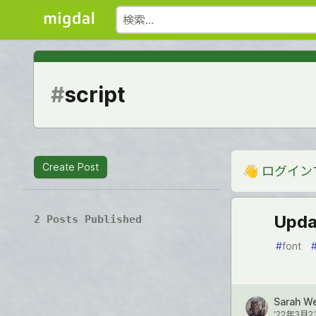
#
script
Create Post
👋
ログイン
Upda
2 Posts Published
#
font
Sarah W
’22年3月2